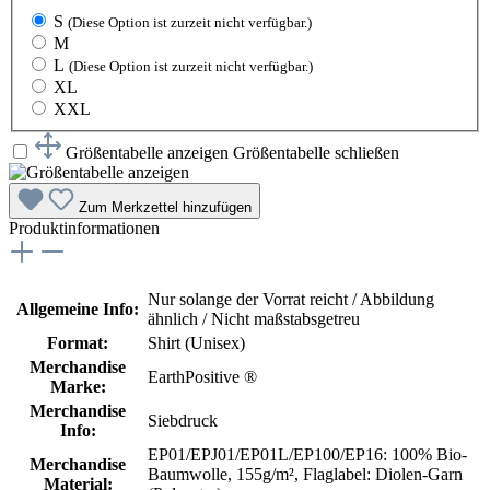
S
(Diese Option ist zurzeit nicht verfügbar.)
M
L
(Diese Option ist zurzeit nicht verfügbar.)
XL
XXL
Größentabelle anzeigen
Größentabelle schließen
Zum Merkzettel hinzufügen
Produktinformationen
Nur solange der Vorrat reicht / Abbildung
Allgemeine Info:
ähnlich / Nicht maßstabsgetreu
Format:
Shirt (Unisex)
Merchandise
EarthPositive ®
Marke:
Merchandise
Siebdruck
Info:
EP01/EPJ01/EP01L/EP100/EP16: 100% Bio-
Merchandise
Baumwolle, 155g/m²
, Flaglabel: Diolen-Garn
Material: