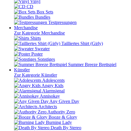
Vinyl
CD
Box Sets
Bundles
Testpressungen
Merchandise
Zur Kategorie Merchandise
Shirts
Tailliertes Shirt (Girly)
Sweater
Poster
Sonstiges
Summer Breeze Brettspiel
Künstler
Zur Kategorie Künstler
Adolescents
Angry Kids
Alarmsignal
Annisokay
Any Given Day
Architects
Authority Zero
Booze & Glory
Burning Lady
Death By Stereo