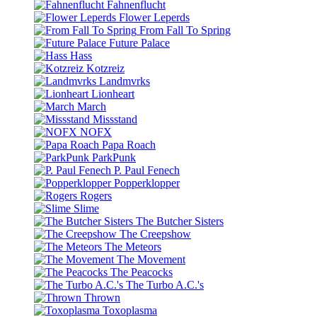
Fahnenflucht
Flower Leperds
From Fall To Spring
Future Palace
Hass
Kotzreiz
Landmvrks
Lionheart
March
Missstand
NOFX
Papa Roach
ParkPunk
P. Paul Fenech
Popperklopper
Rogers
Slime
The Butcher Sisters
The Creepshow
The Meteors
The Movement
The Peacocks
The Turbo A.C.'s
Thrown
Toxoplasma