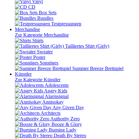
Vinyl
CD
Box Sets
Bundles
Testpressungen
Merchandise
Zur Kategorie Merchandise
Shirts
Tailliertes Shirt (Girly)
Sweater
Poster
Sonstiges
Summer Breeze Brettspiel
Künstler
Zur Kategorie Künstler
Adolescents
Angry Kids
Alarmsignal
Annisokay
Any Given Day
Architects
Authority Zero
Booze & Glory
Burning Lady
Death By Stereo