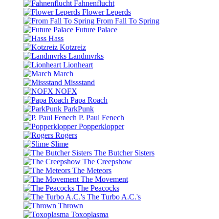
Fahnenflucht
Flower Leperds
From Fall To Spring
Future Palace
Hass
Kotzreiz
Landmvrks
Lionheart
March
Missstand
NOFX
Papa Roach
ParkPunk
P. Paul Fenech
Popperklopper
Rogers
Slime
The Butcher Sisters
The Creepshow
The Meteors
The Movement
The Peacocks
The Turbo A.C.'s
Thrown
Toxoplasma