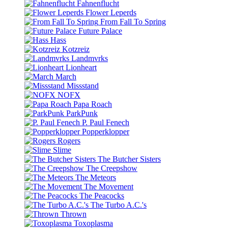
Fahnenflucht
Flower Leperds
From Fall To Spring
Future Palace
Hass
Kotzreiz
Landmvrks
Lionheart
March
Missstand
NOFX
Papa Roach
ParkPunk
P. Paul Fenech
Popperklopper
Rogers
Slime
The Butcher Sisters
The Creepshow
The Meteors
The Movement
The Peacocks
The Turbo A.C.'s
Thrown
Toxoplasma