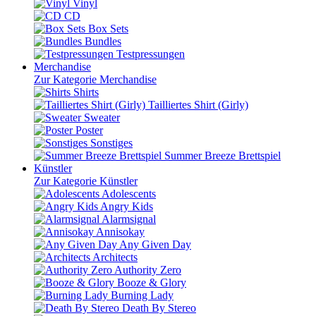
Vinyl
CD
Box Sets
Bundles
Testpressungen
Merchandise
Zur Kategorie Merchandise
Shirts
Tailliertes Shirt (Girly)
Sweater
Poster
Sonstiges
Summer Breeze Brettspiel
Künstler
Zur Kategorie Künstler
Adolescents
Angry Kids
Alarmsignal
Annisokay
Any Given Day
Architects
Authority Zero
Booze & Glory
Burning Lady
Death By Stereo