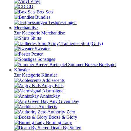
Vinyl
CD
Box Sets
Bundles
Testpressungen
Merchandise
Zur Kategorie Merchandise
Shirts
Tailliertes Shirt (Girly)
Sweater
Poster
Sonstiges
Summer Breeze Brettspiel
Künstler
Zur Kategorie Künstler
Adolescents
Angry Kids
Alarmsignal
Annisokay
Any Given Day
Architects
Authority Zero
Booze & Glory
Burning Lady
Death By Stereo