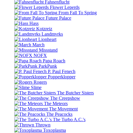
Fahnenflucht
Flower Leperds
From Fall To Spring
Future Palace
Hass
Kotzreiz
Landmvrks
Lionheart
March
Missstand
NOFX
Papa Roach
ParkPunk
P. Paul Fenech
Popperklopper
Rogers
Slime
The Butcher Sisters
The Creepshow
The Meteors
The Movement
The Peacocks
The Turbo A.C.'s
Thrown
Toxoplasma