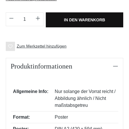
Produkt Anzahl: Gib den gewünschten Wert e
IN DEN WARENKORB
Zum Merkzettel hinzufügen
Produktinformationen
Allgemeine Info:
Nur solange der Vorrat reicht /
Abbildung ähnlich / Nicht
maßstabsgetreu
Format:
Poster
Poster:
DIN A2 (420 x 594 mm)
,