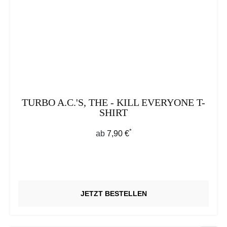
TURBO A.C.'S, THE - KILL EVERYONE T-
SHIRT
*
Regulärer Preis:
ab
7,90 €
JETZT BESTELLEN