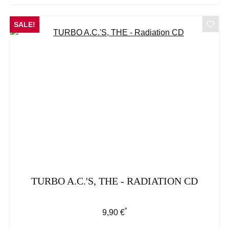
SALE!
TURBO A.C.'S, THE - RADIATION CD
*
Regulärer Preis:
9,90 €