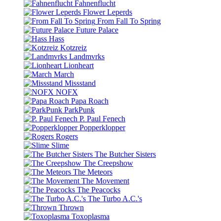
Fahnenflucht
Flower Leperds
From Fall To Spring
Future Palace
Hass
Kotzreiz
Landmvrks
Lionheart
March
Missstand
NOFX
Papa Roach
ParkPunk
P. Paul Fenech
Popperklopper
Rogers
Slime
The Butcher Sisters
The Creepshow
The Meteors
The Movement
The Peacocks
The Turbo A.C.'s
Thrown
Toxoplasma