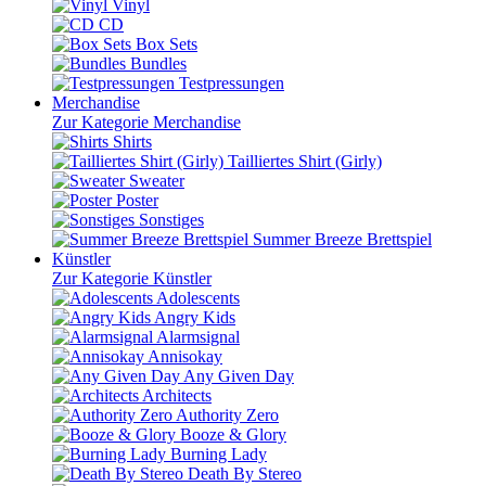
Vinyl
CD
Box Sets
Bundles
Testpressungen
Merchandise
Zur Kategorie Merchandise
Shirts
Tailliertes Shirt (Girly)
Sweater
Poster
Sonstiges
Summer Breeze Brettspiel
Künstler
Zur Kategorie Künstler
Adolescents
Angry Kids
Alarmsignal
Annisokay
Any Given Day
Architects
Authority Zero
Booze & Glory
Burning Lady
Death By Stereo