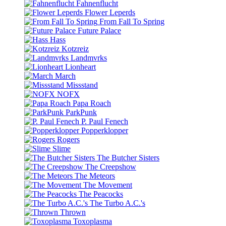
Fahnenflucht
Flower Leperds
From Fall To Spring
Future Palace
Hass
Kotzreiz
Landmvrks
Lionheart
March
Missstand
NOFX
Papa Roach
ParkPunk
P. Paul Fenech
Popperklopper
Rogers
Slime
The Butcher Sisters
The Creepshow
The Meteors
The Movement
The Peacocks
The Turbo A.C.'s
Thrown
Toxoplasma