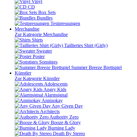
Vinyl
CD
Box Sets
Bundles
Testpressungen
Merchandise
Zur Kategorie Merchandise
Shirts
Tailliertes Shirt (Girly)
Sweater
Poster
Sonstiges
Summer Breeze Brettspiel
Künstler
Zur Kategorie Künstler
Adolescents
Angry Kids
Alarmsignal
Annisokay
Any Given Day
Architects
Authority Zero
Booze & Glory
Burning Lady
Death By Stereo