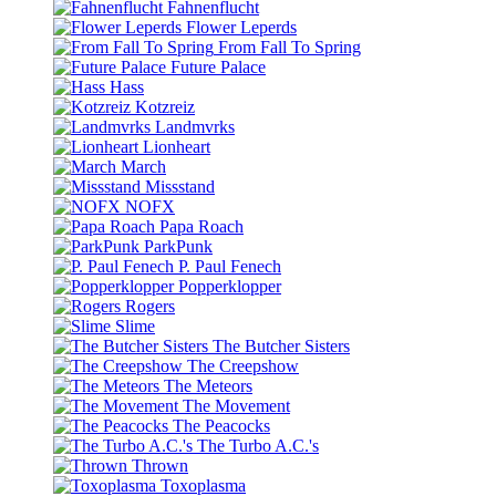
Fahnenflucht
Flower Leperds
From Fall To Spring
Future Palace
Hass
Kotzreiz
Landmvrks
Lionheart
March
Missstand
NOFX
Papa Roach
ParkPunk
P. Paul Fenech
Popperklopper
Rogers
Slime
The Butcher Sisters
The Creepshow
The Meteors
The Movement
The Peacocks
The Turbo A.C.'s
Thrown
Toxoplasma