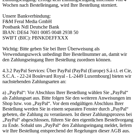
Wochen nach Bestelleingang, wird Ihre Bestellung storniert.
Unsere Bankverbindung:
F&M Feral Media GmbH
Postbank Ndl Deutsche Bank
IBAN: DE64 7601 0085 0048 2938 50
SWIFT (BIC): PBNKDEFFXXX
Wichtig: Bitte geben Sie bei Ihrer Überweisung als
Verwendungszweck unbedingt Ihre Bestellnummer an, damit wir
den Zahlungseingang Ihrer Bestellung zuordnen können.
4.3.2 PayPal Services: Über PayPal (PayPal (Europe) S.à r.l. et Cie,
S.C.A. - 22-24 Boulevard Royal - L-2449 Luxembourg] bieten wir
nachstehenden Zahlungsarten an:
a) „PayPal“: Vor Abschluss Ihrer Bestellung wählen Sie „PayPal“
als Zahlungsart aus. Bitte folgen Sie den weiteren Anweisungen im
Shop bzw. von „PayPal“. Vor dem endgültigen Abschluss Ihrer
Bestellung werden Sie in einem separaten Fenster durch „PayPal“
gebeten, die Zahlung zu veranlassen. Ist dieser Zahlungsprozess bei
„PayPal“ abgeschlossen, führen Sie den eigentlichen Bestellvorgang
zu Ende. Sobald uns „PayPal“ den Zahlungseingang meldet, liefern
wir Ihre Bestellung entsprechend der Regelungen dieser AGB aus.