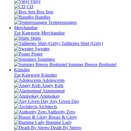
Vinyl
CD
Box Sets
Bundles
Testpressungen
Merchandise
Zur Kategorie Merchandise
Shirts
Tailliertes Shirt (Girly)
Sweater
Poster
Sonstiges
Summer Breeze Brettspiel
Künstler
Zur Kategorie Künstler
Adolescents
Angry Kids
Alarmsignal
Annisokay
Any Given Day
Architects
Authority Zero
Booze & Glory
Burning Lady
Death By Stereo