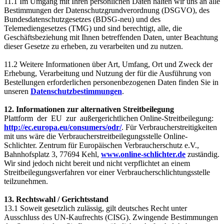
11.1 Im Umgang mit Ihren persönlichen Daten halten wir uns an alle
Bestimmungen der Datenschutzgrundverordnung (DSGVO), des
Bundesdatenschutzgesetzes (BDSG-neu) und des
Telemediengesetzes (TMG) und sind berechtigt, alle, die
Geschäftsbeziehung mit Ihnen betreffenden Daten, unter Beachtung
dieser Gesetze zu erheben, zu verarbeiten und zu nutzen.
11.2 Weitere Informationen über Art, Umfang, Ort und Zweck der
Erhebung, Verarbeitung und Nutzung der für die Ausführung von
Bestellungen erforderlichen personenbezogenen Daten finden Sie in
unseren
Datenschutzbestimmungen
.
12. Informationen zur alternativen Streitbeilegung
Plattform der EU zur außergerichtlichen Online-Streitbeilegung:
http://ec.europa.eu/consumers/odr/
. Für Verbraucherstreitigkeiten
mit uns wäre die Verbraucherstreitbeilegungsstelle Online-
Schlichter. Zentrum für Europäischen Verbraucherschutz e.V.,
Bahnhofsplatz 3, 77694 Kehl,
www.online-schlichter.de
zuständig.
Wir sind jedoch nicht bereit und nicht verpflichtet an einem
Streitbeilegungsverfahren vor einer Verbraucherschlichtungsstelle
teilzunehmen.
13. Rechtswahl / Gerichtsstand
13.1 Soweit gesetzlich zulässig, gilt deutsches Recht unter
Ausschluss des UN-Kaufrechts (CISG). Zwingende Bestimmungen