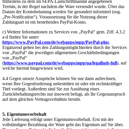
frühestens zu dem im SEPA-Lastschriftmandat angegebenen
Termin, in der Regel nachdem die Ware versendet wurde. Über das
Datum der Kontobelastung werden Sie gesondert informiert (sog.
„Pre-Notification“). Voraussetzung für die Nutzung dieser
Zahlungsart ist ein bestehendes PayPal-Konto.
c) Weitere Informationen zu Services von „PayPal“ gem. Ziff. 4.3.2
a-d finden Sie unter:
https://www.PayPal.com/de/webapps/mpp/PayPal-plus
.
Ergänzend gelten bei den Zahlungsmöglichkeiten durch die Services
von „PayPal“ die jeweiligen allgemeinen Geschäftsbedingungen
von „PayPal“
(
https://www.paypal.com/de/webapps/mpp/ua/legalhub-full
), auf
welche hiermit hingewiesen wird.
4.4 Gegen unsere Ansprüche können Sie nur dann aufrechnen,
wenn Ihre Gegenforderung unbestritten ist oder ein rechtskräftiger
Titel vorliegt. Außerdem sind Sie zur Ausübung eines
Zurückbehaltungsrechts nur insoweit befugt, als Ihr Gegenanspruch
auf dem gleichen Vertragsverhältnis beruht.
5. Eigentumsvorbehalt
Jede Lieferung erfolgt unter Eigentumsvorbehalt. Erst mit der
vollständigen Bezahlung der Ware geht das Eigentum auf Sie über.