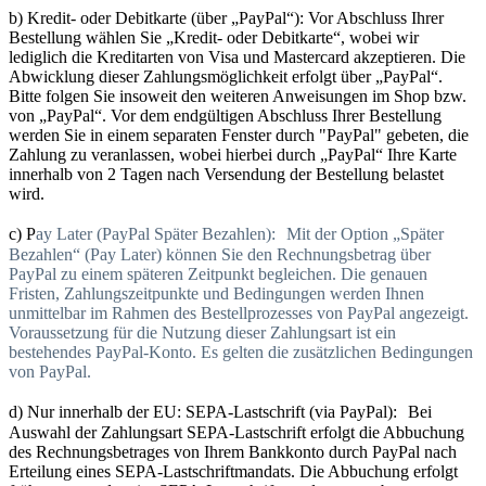
b) Kredit- oder Debitkarte (über „PayPal“): Vor Abschluss Ihrer
Bestellung wählen Sie „Kredit- oder Debitkarte“, wobei wir
lediglich die Kreditarten von Visa und Mastercard akzeptieren. Die
Abwicklung dieser Zahlungsmöglichkeit erfolgt über „PayPal“.
Bitte folgen Sie insoweit den weiteren Anweisungen im Shop bzw.
von „PayPal“. Vor dem endgültigen Abschluss Ihrer Bestellung
werden Sie in einem separaten Fenster durch "PayPal" gebeten, die
Zahlung zu veranlassen, wobei hierbei durch „PayPal“ Ihre Karte
innerhalb von 2 Tagen nach Versendung der Bestellung belastet
wird.
c) P
ay Later (PayPal Später Bezahlen): Mit der Option „Später
Bezahlen“ (Pay Later) können Sie den Rechnungsbetrag über
PayPal zu einem späteren Zeitpunkt begleichen. Die genauen
Fristen, Zahlungszeitpunkte und Bedingungen werden Ihnen
unmittelbar im Rahmen des Bestellprozesses von PayPal angezeigt.
Voraussetzung für die Nutzung dieser Zahlungsart ist ein
bestehendes PayPal-Konto. Es gelten die zusätzlichen Bedingungen
von PayPal.
d) Nur innerhalb der EU: SEPA-Lastschrift (via PayPal): Bei
Auswahl der Zahlungsart SEPA-Lastschrift erfolgt die Abbuchung
des Rechnungsbetrages von Ihrem Bankkonto durch PayPal nach
Erteilung eines SEPA-Lastschriftmandats. Die Abbuchung erfolgt