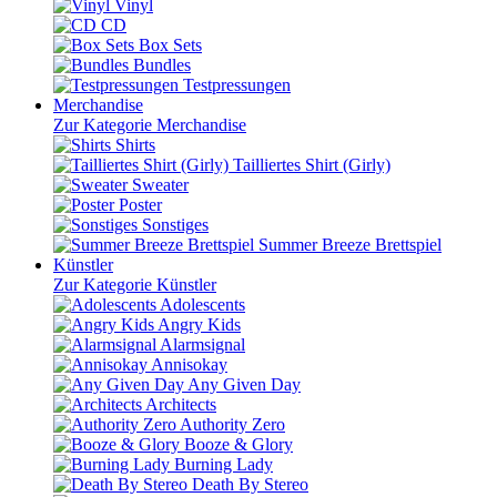
Vinyl
CD
Box Sets
Bundles
Testpressungen
Merchandise
Zur Kategorie Merchandise
Shirts
Tailliertes Shirt (Girly)
Sweater
Poster
Sonstiges
Summer Breeze Brettspiel
Künstler
Zur Kategorie Künstler
Adolescents
Angry Kids
Alarmsignal
Annisokay
Any Given Day
Architects
Authority Zero
Booze & Glory
Burning Lady
Death By Stereo