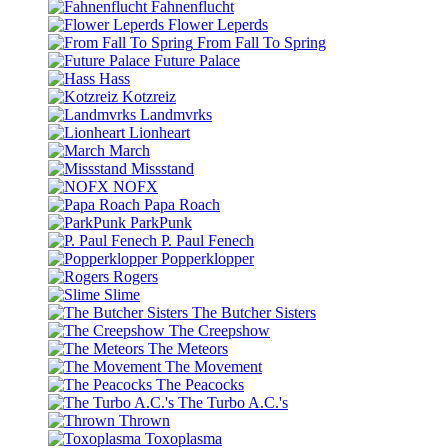
Fahnenflucht
Flower Leperds
From Fall To Spring
Future Palace
Hass
Kotzreiz
Landmvrks
Lionheart
March
Missstand
NOFX
Papa Roach
ParkPunk
P. Paul Fenech
Popperklopper
Rogers
Slime
The Butcher Sisters
The Creepshow
The Meteors
The Movement
The Peacocks
The Turbo A.C.'s
Thrown
Toxoplasma