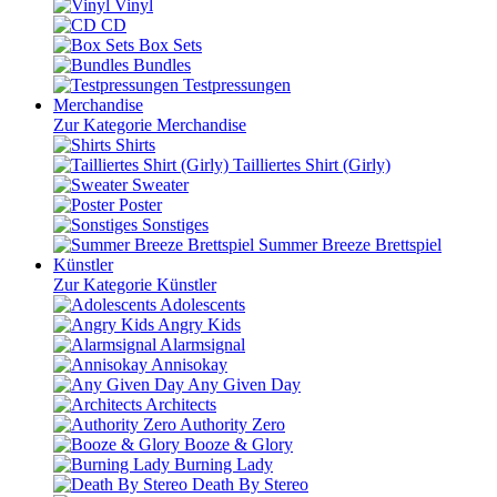
Vinyl
CD
Box Sets
Bundles
Testpressungen
Merchandise
Zur Kategorie Merchandise
Shirts
Tailliertes Shirt (Girly)
Sweater
Poster
Sonstiges
Summer Breeze Brettspiel
Künstler
Zur Kategorie Künstler
Adolescents
Angry Kids
Alarmsignal
Annisokay
Any Given Day
Architects
Authority Zero
Booze & Glory
Burning Lady
Death By Stereo