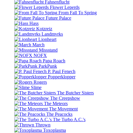
Fahnenflucht
Flower Leperds
From Fall To Spring
Future Palace
Hass
Kotzreiz
Landmvrks
Lionheart
March
Missstand
NOFX
Papa Roach
ParkPunk
P. Paul Fenech
Popperklopper
Rogers
Slime
The Butcher Sisters
The Creepshow
The Meteors
The Movement
The Peacocks
The Turbo A.C.'s
Thrown
Toxoplasma