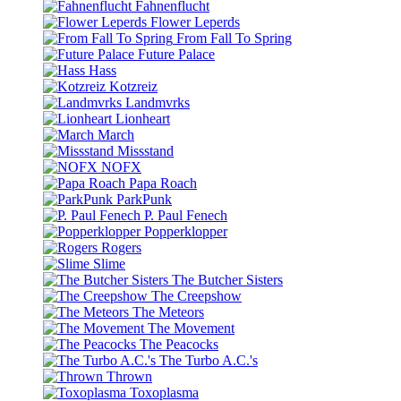
Fahnenflucht
Flower Leperds
From Fall To Spring
Future Palace
Hass
Kotzreiz
Landmvrks
Lionheart
March
Missstand
NOFX
Papa Roach
ParkPunk
P. Paul Fenech
Popperklopper
Rogers
Slime
The Butcher Sisters
The Creepshow
The Meteors
The Movement
The Peacocks
The Turbo A.C.'s
Thrown
Toxoplasma