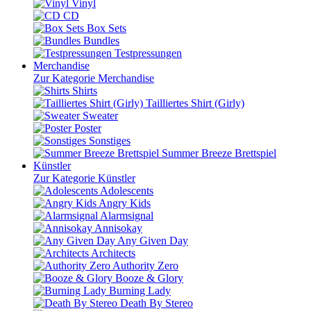
Vinyl
CD
Box Sets
Bundles
Testpressungen
Merchandise
Zur Kategorie Merchandise
Shirts
Tailliertes Shirt (Girly)
Sweater
Poster
Sonstiges
Summer Breeze Brettspiel
Künstler
Zur Kategorie Künstler
Adolescents
Angry Kids
Alarmsignal
Annisokay
Any Given Day
Architects
Authority Zero
Booze & Glory
Burning Lady
Death By Stereo