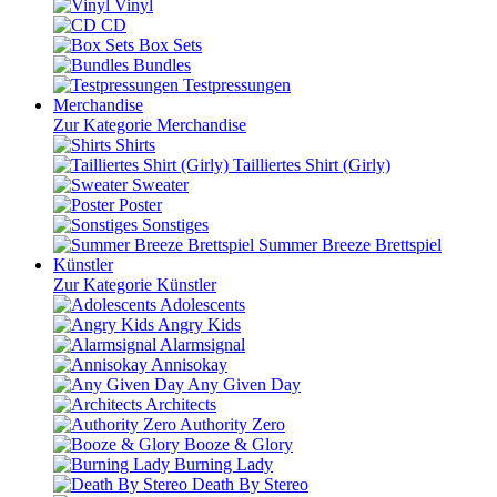
Vinyl
CD
Box Sets
Bundles
Testpressungen
Merchandise
Zur Kategorie Merchandise
Shirts
Tailliertes Shirt (Girly)
Sweater
Poster
Sonstiges
Summer Breeze Brettspiel
Künstler
Zur Kategorie Künstler
Adolescents
Angry Kids
Alarmsignal
Annisokay
Any Given Day
Architects
Authority Zero
Booze & Glory
Burning Lady
Death By Stereo