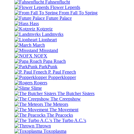
Fahnenflucht
Flower Leperds
From Fall To Spring
Future Palace
Hass
Kotzreiz
Landmvrks
Lionheart
March
Missstand
NOFX
Papa Roach
ParkPunk
P. Paul Fenech
Popperklopper
Rogers
Slime
The Butcher Sisters
The Creepshow
The Meteors
The Movement
The Peacocks
The Turbo A.C.'s
Thrown
Toxoplasma