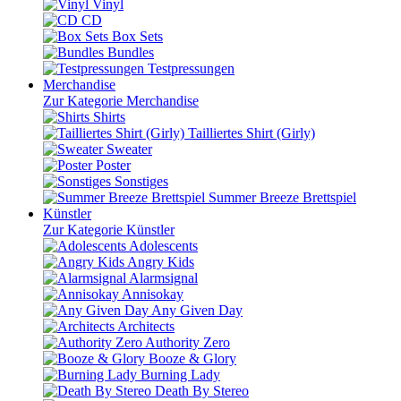
Vinyl
CD
Box Sets
Bundles
Testpressungen
Merchandise
Zur Kategorie Merchandise
Shirts
Tailliertes Shirt (Girly)
Sweater
Poster
Sonstiges
Summer Breeze Brettspiel
Künstler
Zur Kategorie Künstler
Adolescents
Angry Kids
Alarmsignal
Annisokay
Any Given Day
Architects
Authority Zero
Booze & Glory
Burning Lady
Death By Stereo