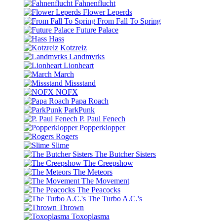
Fahnenflucht
Flower Leperds
From Fall To Spring
Future Palace
Hass
Kotzreiz
Landmvrks
Lionheart
March
Missstand
NOFX
Papa Roach
ParkPunk
P. Paul Fenech
Popperklopper
Rogers
Slime
The Butcher Sisters
The Creepshow
The Meteors
The Movement
The Peacocks
The Turbo A.C.'s
Thrown
Toxoplasma