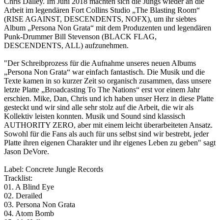
Chris Dalley. Im Juni 2018 machten sich die Jungs wieder an die
Arbeit im legendären Fort Collins Studio „The Blasting Room“
(RISE AGAINST, DESCENDENTS, NOFX), um ihr siebtes
Album „Persona Non Grata“ mit dem Produzenten und legendären
Punk-Drummer Bill Stevenson (BLACK FLAG,
DESCENDENTS, ALL) aufzunehmen.
"Der Schreibprozess für die Aufnahme unseres neuen Albums
„Persona Non Grata“ war einfach fantastisch. Die Musik und die
Texte kamen in so kurzer Zeit so organisch zusammen, dass unsere
letzte Platte „Broadcasting To The Nations“ erst vor einem Jahr
erschien. Mike, Dan, Chris und ich haben unser Herz in diese Platte
gesteckt und wir sind alle sehr stolz auf die Arbeit, die wir als
Kollektiv leisten konnten. Musik und Sound sind klassisch
AUTHORITY ZERO, aber mit einem leicht überarbeiteten Ansatz.
Sowohl für die Fans als auch für uns selbst sind wir bestrebt, jeder
Platte ihren eigenen Charakter und ihr eigenes Leben zu geben" sagt
Jason DeVore.
Label: Concrete Jungle Records
Tracklist:
01. A Blind Eye
02. Derailed
03. Persona Non Grata
04. Atom Bomb