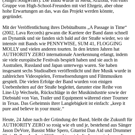
(Singer/Songwriter). Die Band wurde in Mesa, Arizona, von einer
Gruppe von High-School-Freunden mit viel Ehrgeiz, aber ohne
hohe Erwartungen an das, was das Projekt werden könnte,
gegründet.
Mit der Veröffentlichung ihres Debütalbums „A Passage in Time“
(2002, Lava Records) gewann die Karriere der Band dann schnell
an Dynamik und sie fanden sich bald auf der Straße wieder, wo sie
intensiv mit Bands wie PENNYWISE, SUM 41, FLOGGING
MOLLY und vielen anderen tourten. In den letzten Jahren hat
AUTHORITY ZERO internationale Anerkennung erlangt, indem
sie viele europäische Festivals bespielt haben und sie auch in
Australien, Russland und Japan unterwegs waren. Sie haben
insgesamt sechs Studioalben veröffentlicht und ihre Musik wurde in
zahlreichen Videospielen, Fernsehsendungen und Filmmusiken
gespielt. Die vielen Erfolge der Band wurden von einigen
Unebenheiten auf der Straße begleitet, darunter eine Reihe von
Line-Up Wechseln, Rückschläge in der Musikindustrie sowie der
Diebstahl von Van, Trailer und Equipment während einer Tournee
in Texas. Das Geheimnis ihrer Langlebigkeit ist einfach: „keep it
pure and believe in your music.“
Heute, 24 Jahre nach der Gründung der Band, bleibt die Zukunft für
AUTHORITY ZERO so rosig wie eh und je, bestehend aus Sänger
Jason DeVore, Bassist Mike Spero, Gitarrist Dan Aid und Drummer