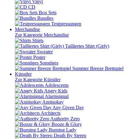
Vinyl
CD
Box Sets
Bundles
Testpressungen
Merchandise
Zur Kategorie Merchandise
Shirts
Tailliertes Shirt (Girly)
Sweater
Poster
Sonstiges
Summer Breeze Brettspiel
Künstler
Zur Kategorie Künstler
Adolescents
Angry Kids
Alarmsignal
Annisokay
Any Given Day
Architects
Authority Zero
Booze & Glory
Burning Lady
Death By Stereo