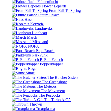
Fahnenflucht
Flower Leperds
From Fall To Spring
Future Palace
Hass
Kotzreiz
Landmvrks
Lionheart
March
Missstand
NOFX
Papa Roach
ParkPunk
P. Paul Fenech
Popperklopper
Rogers
Slime
The Butcher Sisters
The Creepshow
The Meteors
The Movement
The Peacocks
The Turbo A.C.'s
Thrown
Toxoplasma