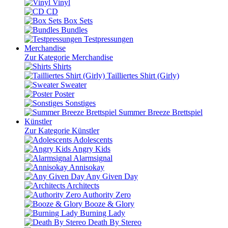
Vinyl
CD
Box Sets
Bundles
Testpressungen
Merchandise
Zur Kategorie Merchandise
Shirts
Tailliertes Shirt (Girly)
Sweater
Poster
Sonstiges
Summer Breeze Brettspiel
Künstler
Zur Kategorie Künstler
Adolescents
Angry Kids
Alarmsignal
Annisokay
Any Given Day
Architects
Authority Zero
Booze & Glory
Burning Lady
Death By Stereo