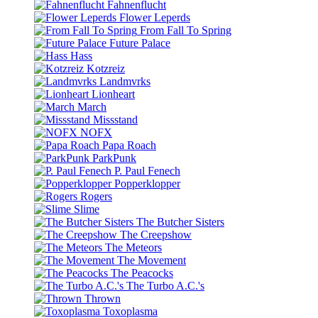
Fahnenflucht
Flower Leperds
From Fall To Spring
Future Palace
Hass
Kotzreiz
Landmvrks
Lionheart
March
Missstand
NOFX
Papa Roach
ParkPunk
P. Paul Fenech
Popperklopper
Rogers
Slime
The Butcher Sisters
The Creepshow
The Meteors
The Movement
The Peacocks
The Turbo A.C.'s
Thrown
Toxoplasma