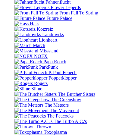
Fahnenflucht
Flower Leperds
From Fall To Spring
Future Palace
Hass
Kotzreiz
Landmvrks
Lionheart
March
Missstand
NOFX
Papa Roach
ParkPunk
P. Paul Fenech
Popperklopper
Rogers
Slime
The Butcher Sisters
The Creepshow
The Meteors
The Movement
The Peacocks
The Turbo A.C.'s
Thrown
Toxoplasma