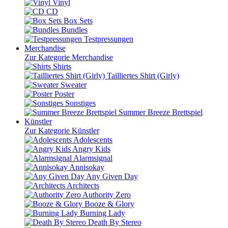
Vinyl
CD
Box Sets
Bundles
Testpressungen
Merchandise
Zur Kategorie Merchandise
Shirts
Tailliertes Shirt (Girly)
Sweater
Poster
Sonstiges
Summer Breeze Brettspiel
Künstler
Zur Kategorie Künstler
Adolescents
Angry Kids
Alarmsignal
Annisokay
Any Given Day
Architects
Authority Zero
Booze & Glory
Burning Lady
Death By Stereo