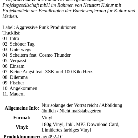
Projektgesellschaft mbH im Rahmen von Neustart Kultur mit
Projektmitteln der Beauftragten der Bundesregierung für Kultur und
Medien
.
Label: Aggressive Punk Produktionen
Tracklist:
01. Intro
02. Schöner Tag
03. Unterwegs
04. Scheitern feat. Cosmo Thunder
05. Verpasst
06. Einsam
07. Keine Angst feat. ZSK und 100 Kilo Herz
08. Dilemma
09. Fischer
10. Angekommen
11. Mauern
Nur solange der Vorrat reicht / Abbildung
Allgemeine Info:
ähnlich / Nicht maßstabsgetreu
Format:
Vinyl
180g Vinyl
, Inkl. MP3 Download Card
,
Vinyl:
Limitiertes farbiges Vinyl
Produktnummer:
agp092-1C