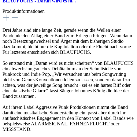
BLAUFUCHS - Daran wird es ni...
Produktinformationen
Drei Jahre sind eine lange Zeit, gerade wenn die Wellen einer
Pandemie den Alltag einer Band zum Erliegen bringen. Wenn dann
noch Besetzungswechsel und Ärger mit dem bisherigen Studio
dazukommt, bleibt nur die Kapitulation oder die Flucht nach vorne.
Für letzteres entschieden sich BLAUFUCHS.
So entstand mit „Daran wird es nicht scheitern“ von BLAUFUCHS
ein abwechslungsreiches Debütalbum an der Schnittstelle von
Punkrock und Indie-Pop. „Wir versuchen uns beim Songwriting
nicht von Genre-Konventionen leiten zu lassen, sondern darauf zu
achten, was der jeweilige Song braucht - sei es ein hartes Riff oder
eine akustische Gitarre“ fasst Sänger Johannes König die Idee der
Band zusammen.
Auf ihrem Label Aggressive Punk Produktionen nimmt die Band
damit eine musikalische Sonderstellung ein, passt aber durch ihr
antifaschistisches Engagement in den Kontext von Label-Bands wie
beispielsweise ALARMSIGNAL, FAHNENFLUCHT oder
MISSSTAND.