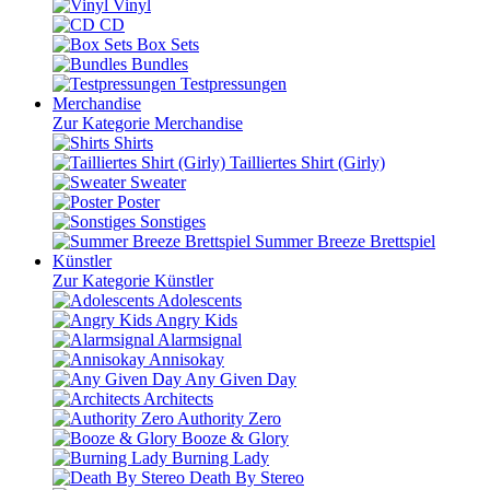
Vinyl
CD
Box Sets
Bundles
Testpressungen
Merchandise
Zur Kategorie Merchandise
Shirts
Tailliertes Shirt (Girly)
Sweater
Poster
Sonstiges
Summer Breeze Brettspiel
Künstler
Zur Kategorie Künstler
Adolescents
Angry Kids
Alarmsignal
Annisokay
Any Given Day
Architects
Authority Zero
Booze & Glory
Burning Lady
Death By Stereo