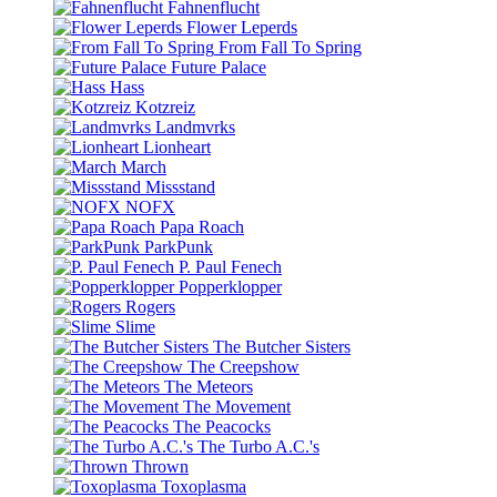
Fahnenflucht
Flower Leperds
From Fall To Spring
Future Palace
Hass
Kotzreiz
Landmvrks
Lionheart
March
Missstand
NOFX
Papa Roach
ParkPunk
P. Paul Fenech
Popperklopper
Rogers
Slime
The Butcher Sisters
The Creepshow
The Meteors
The Movement
The Peacocks
The Turbo A.C.'s
Thrown
Toxoplasma