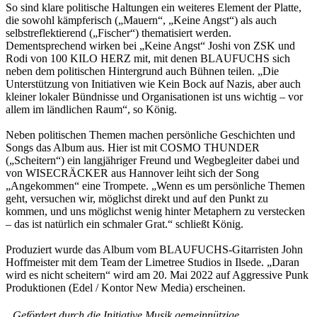
So sind klare politische Haltungen ein weiteres Element der Platte,
die sowohl kämpferisch („Mauern“, „Keine Angst“) als auch
selbstreflektierend („Fischer“) thematisiert werden.
Dementsprechend wirken bei „Keine Angst“ Joshi von ZSK und
Rodi von 100 KILO HERZ mit, mit denen BLAUFUCHS sich
neben dem politischen Hintergrund auch Bühnen teilen. „Die
Unterstützung von Initiativen wie Kein Bock auf Nazis, aber auch
kleiner lokaler Bündnisse und Organisationen ist uns wichtig – vor
allem im ländlichen Raum“, so König.
Neben politischen Themen machen persönliche Geschichten und
Songs das Album aus. Hier ist mit COSMO THUNDER
(„Scheitern“) ein langjähriger Freund und Wegbegleiter dabei und
von WISECRÄCKER aus Hannover leiht sich der Song
„Angekommen“ eine Trompete. „Wenn es um persönliche Themen
geht, versuchen wir, möglichst direkt und auf den Punkt zu
kommen, und uns möglichst wenig hinter Metaphern zu verstecken
– das ist natürlich ein schmaler Grat.“ schließt König.
Produziert wurde das Album vom BLAUFUCHS-Gitarristen John
Hoffmeister mit dem Team der Limetree Studios in Ilsede. „Daran
wird es nicht scheitern“ wird am 20. Mai 2022 auf Aggressive Punk
Produktionen (Edel / Kontor New Media) erscheinen.
Gefördert durch die Initiative Musik gemeinnützige