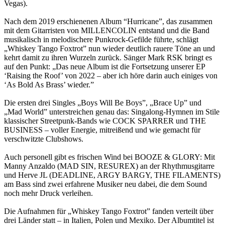
Vegas).
Nach dem 2019 erschienenen Album “Hurricane”, das zusammen
mit dem Gitarristen von MILLENCOLIN entstand und die Band
musikalisch in melodischere Punkrock-Gefilde führte, schlägt
„Whiskey Tango Foxtrot” nun wieder deutlich rauere Töne an und
kehrt damit zu ihren Wurzeln zurück. Sänger Mark RSK bringt es
auf den Punkt: „Das neue Album ist die Fortsetzung unserer EP
‘Raising the Roof’ von 2022 – aber ich höre darin auch einiges von
‘As Bold As Brass’ wieder.”
Die ersten drei Singles „Boys Will Be Boys”, „Brace Up” und
„Mad World” unterstreichen genau das: Singalong-Hymnen im Stile
klassischer Streetpunk-Bands wie COCK SPARRER und THE
BUSINESS – voller Energie, mitreißend und wie gemacht für
verschwitzte Clubshows.
Auch personell gibt es frischen Wind bei BOOZE & GLORY: Mit
Manny Anzaldo (MAD SIN, RESUREX) an der Rhythmusgitarre
und Herve JL (DEADLINE, ARGY BARGY, THE FILAMENTS)
am Bass sind zwei erfahrene Musiker neu dabei, die dem Sound
noch mehr Druck verleihen.
Die Aufnahmen für „Whiskey Tango Foxtrot” fanden verteilt über
drei Länder statt – in Italien, Polen und Mexiko. Der Albumtitel ist