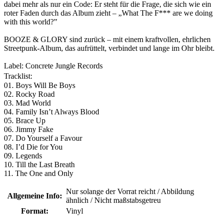
dabei mehr als nur ein Code: Er steht für die Frage, die sich wie ein
roter Faden durch das Album zieht – „What The F*** are we doing
with this world?”
BOOZE & GLORY sind zurück – mit einem kraftvollen, ehrlichen
Streetpunk-Album, das aufrüttelt, verbindet und lange im Ohr bleibt.
Label: Concrete Jungle Records
Tracklist:
01. Boys Will Be Boys
02. Rocky Road
03. Mad World
04. Family Isn’t Always Blood
05. Brace Up
06. Jimmy Fake
07. Do Yourself a Favour
08. I’d Die for You
09. Legends
10. Till the Last Breath
11. The One and Only
Nur solange der Vorrat reicht / Abbildung
Allgemeine Info:
ähnlich / Nicht maßstabsgetreu
Format:
Vinyl