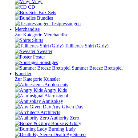
Vinyl
CD
Box Sets
Bundles
Testpressungen
Merchandise
Zur Kategorie Merchandise
Shirts
Tailliertes Shirt (Girly)
Sweater
Poster
Sonstiges
Summer Breeze Brettspiel
Künstler
Zur Kategorie Künstler
Adolescents
Angry Kids
Alarmsignal
Annisokay
Any Given Day
Architects
Authority Zero
Booze & Glory
Burning Lady
Death By Stereo