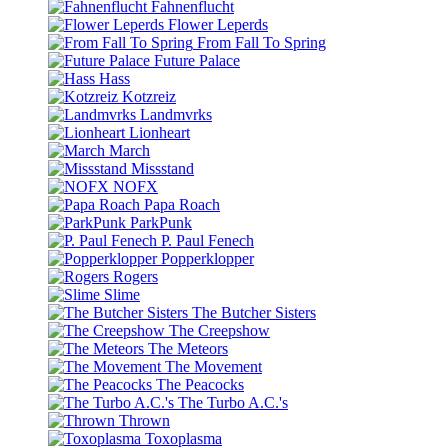
Fahnenflucht
Flower Leperds
From Fall To Spring
Future Palace
Hass
Kotzreiz
Landmvrks
Lionheart
March
Missstand
NOFX
Papa Roach
ParkPunk
P. Paul Fenech
Popperklopper
Rogers
Slime
The Butcher Sisters
The Creepshow
The Meteors
The Movement
The Peacocks
The Turbo A.C.'s
Thrown
Toxoplasma