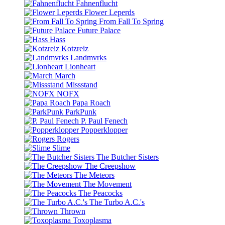
Fahnenflucht
Flower Leperds
From Fall To Spring
Future Palace
Hass
Kotzreiz
Landmvrks
Lionheart
March
Missstand
NOFX
Papa Roach
ParkPunk
P. Paul Fenech
Popperklopper
Rogers
Slime
The Butcher Sisters
The Creepshow
The Meteors
The Movement
The Peacocks
The Turbo A.C.'s
Thrown
Toxoplasma