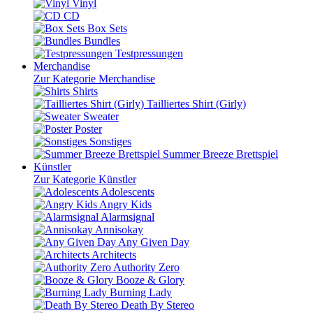
Vinyl
CD
Box Sets
Bundles
Testpressungen
Merchandise
Zur Kategorie Merchandise
Shirts
Tailliertes Shirt (Girly)
Sweater
Poster
Sonstiges
Summer Breeze Brettspiel
Künstler
Zur Kategorie Künstler
Adolescents
Angry Kids
Alarmsignal
Annisokay
Any Given Day
Architects
Authority Zero
Booze & Glory
Burning Lady
Death By Stereo