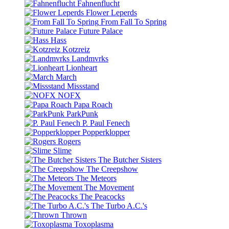
Fahnenflucht
Flower Leperds
From Fall To Spring
Future Palace
Hass
Kotzreiz
Landmvrks
Lionheart
March
Missstand
NOFX
Papa Roach
ParkPunk
P. Paul Fenech
Popperklopper
Rogers
Slime
The Butcher Sisters
The Creepshow
The Meteors
The Movement
The Peacocks
The Turbo A.C.'s
Thrown
Toxoplasma