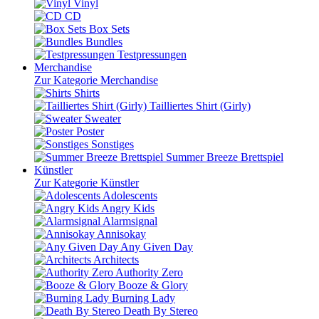
Vinyl
CD
Box Sets
Bundles
Testpressungen
Merchandise
Zur Kategorie Merchandise
Shirts
Tailliertes Shirt (Girly)
Sweater
Poster
Sonstiges
Summer Breeze Brettspiel
Künstler
Zur Kategorie Künstler
Adolescents
Angry Kids
Alarmsignal
Annisokay
Any Given Day
Architects
Authority Zero
Booze & Glory
Burning Lady
Death By Stereo