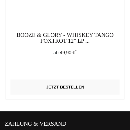
BOOZE & GLORY - WHISKEY TANGO
FOXTROT 12" LP ...
*
Regulärer Preis:
ab
49,90 €
JETZT BESTELLEN
ZAHLUNG & VERSAND