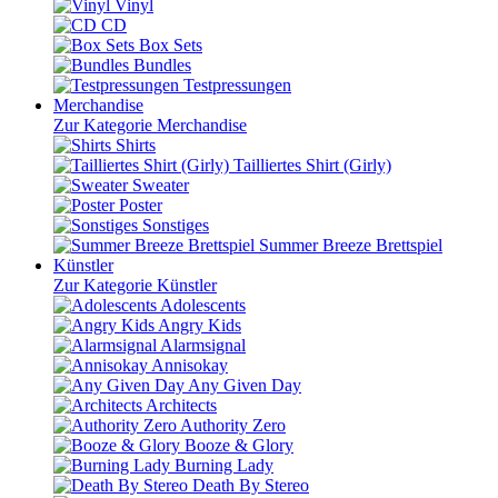
Vinyl
CD
Box Sets
Bundles
Testpressungen
Merchandise
Zur Kategorie Merchandise
Shirts
Tailliertes Shirt (Girly)
Sweater
Poster
Sonstiges
Summer Breeze Brettspiel
Künstler
Zur Kategorie Künstler
Adolescents
Angry Kids
Alarmsignal
Annisokay
Any Given Day
Architects
Authority Zero
Booze & Glory
Burning Lady
Death By Stereo