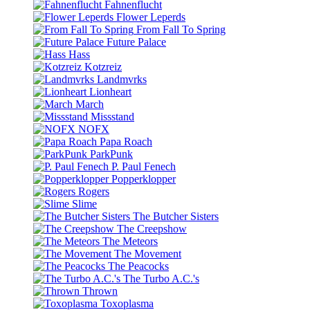
Fahnenflucht
Flower Leperds
From Fall To Spring
Future Palace
Hass
Kotzreiz
Landmvrks
Lionheart
March
Missstand
NOFX
Papa Roach
ParkPunk
P. Paul Fenech
Popperklopper
Rogers
Slime
The Butcher Sisters
The Creepshow
The Meteors
The Movement
The Peacocks
The Turbo A.C.'s
Thrown
Toxoplasma