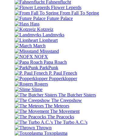
Fahnenflucht
Flower Leperds
From Fall To Spring
Future Palace
Hass
Kotzreiz
Landmvrks
Lionheart
March
Missstand
NOFX
Papa Roach
ParkPunk
P. Paul Fenech
Popperklopper
Rogers
Slime
The Butcher Sisters
The Creepshow
The Meteors
The Movement
The Peacocks
The Turbo A.C.'s
Thrown
Toxoplasma