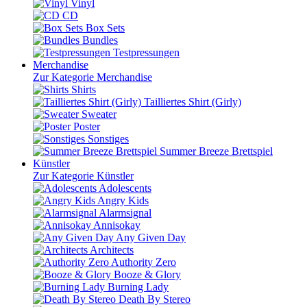
Vinyl
CD
Box Sets
Bundles
Testpressungen
Merchandise
Zur Kategorie Merchandise
Shirts
Tailliertes Shirt (Girly)
Sweater
Poster
Sonstiges
Summer Breeze Brettspiel
Künstler
Zur Kategorie Künstler
Adolescents
Angry Kids
Alarmsignal
Annisokay
Any Given Day
Architects
Authority Zero
Booze & Glory
Burning Lady
Death By Stereo