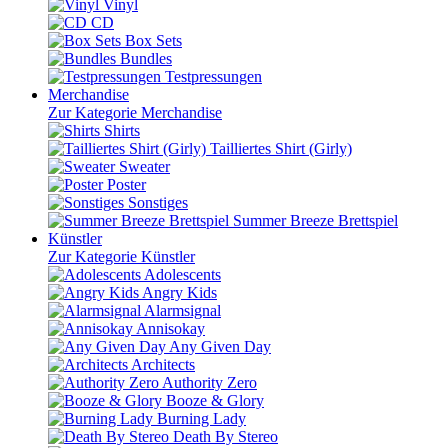
Vinyl
CD
Box Sets
Bundles
Testpressungen
Merchandise
Zur Kategorie Merchandise
Shirts
Tailliertes Shirt (Girly)
Sweater
Poster
Sonstiges
Summer Breeze Brettspiel
Künstler
Zur Kategorie Künstler
Adolescents
Angry Kids
Alarmsignal
Annisokay
Any Given Day
Architects
Authority Zero
Booze & Glory
Burning Lady
Death By Stereo