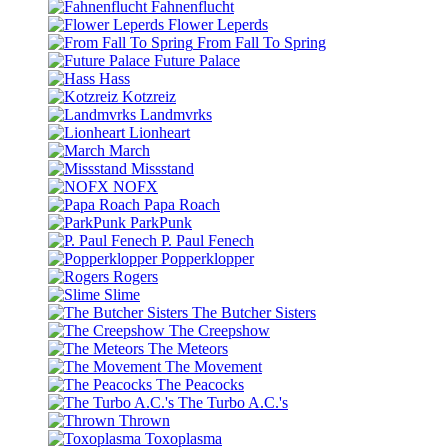
Fahnenflucht
Flower Leperds
From Fall To Spring
Future Palace
Hass
Kotzreiz
Landmvrks
Lionheart
March
Missstand
NOFX
Papa Roach
ParkPunk
P. Paul Fenech
Popperklopper
Rogers
Slime
The Butcher Sisters
The Creepshow
The Meteors
The Movement
The Peacocks
The Turbo A.C.'s
Thrown
Toxoplasma