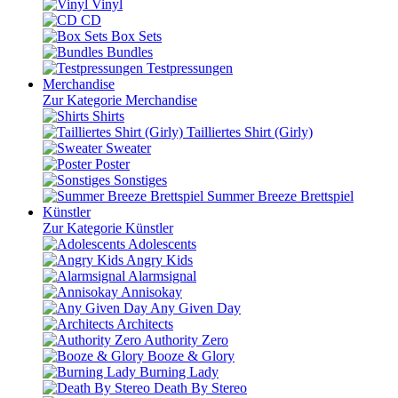
Vinyl
CD
Box Sets
Bundles
Testpressungen
Merchandise
Zur Kategorie Merchandise
Shirts
Tailliertes Shirt (Girly)
Sweater
Poster
Sonstiges
Summer Breeze Brettspiel
Künstler
Zur Kategorie Künstler
Adolescents
Angry Kids
Alarmsignal
Annisokay
Any Given Day
Architects
Authority Zero
Booze & Glory
Burning Lady
Death By Stereo