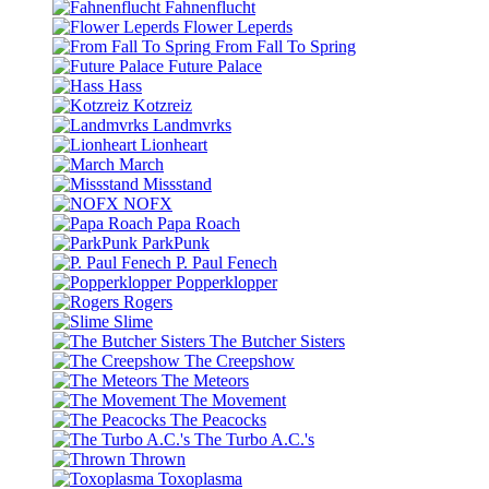
Fahnenflucht
Flower Leperds
From Fall To Spring
Future Palace
Hass
Kotzreiz
Landmvrks
Lionheart
March
Missstand
NOFX
Papa Roach
ParkPunk
P. Paul Fenech
Popperklopper
Rogers
Slime
The Butcher Sisters
The Creepshow
The Meteors
The Movement
The Peacocks
The Turbo A.C.'s
Thrown
Toxoplasma