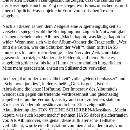
Die letzten Dekaden Bandgeschichte zeigen, dass die Bandbreite
der Hassobjekte auch im Zug des Gegenwinds auszumachen ist und
unerschöpfliche Hasssubjekte in Form von kritischen Texten
abgeben.
Nach all diesen Jahren dem Zeitgeist eine Allgemeingültigkeit zu
versehen, spiegelt wohl die Bedingung und zugleich Notwendigkeit
des neu erscheinenden Albums „Macht kaputt, was längst kaputt ist“
wider. Wenn man sich wie der Album-Opener die Frage stellt: „Wer
sind die Guten, wer die Schurken der Welt?“, dann trifft HASS
immer noch – oder mehr denn je – den Nerv der Zeit. Und dabei
grasen sie in rotziger Manier alle Felder ab, auf deren Seite es
angeblich grüner ist, bis kein Halm der vermeintlich bürgerlichen
Mitte mehr geradesteht, anstatt im Stillstand zu verweilen.
In einer „Kultur der Unersättlichkeit“ voller „Menschenhasser“ und
„Scheinweltjunkies“, in der es heißt „Geiz ist geil“, ist die
Abrissbirne die letzte Hoffnung. Der Imperativ des Albumtitels
wendet sich gegen die triefende Verdrossenheit und gleichzeitig
appelliert er an die Vernunft, aus try-and-error zu lernen, statt am
Kreis der Wiederholungstäter zu drehen. Eine zeitgemäße
Aktualisierung des TON STEINE SCHERBEN-Klassikers „Macht
kaputt, was euch kaputt macht“ nehmen HASS dabei gleichermaßen
vor. Als Albumcover, das genau diese aufklärerische Teilhabe
verbildlicht, wurde eine Illustration von niemand anderem als von