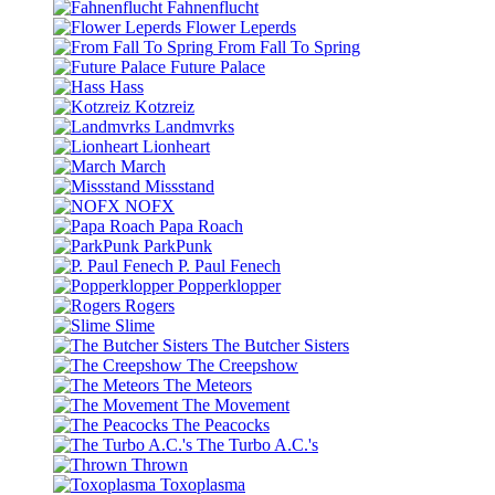
Fahnenflucht
Flower Leperds
From Fall To Spring
Future Palace
Hass
Kotzreiz
Landmvrks
Lionheart
March
Missstand
NOFX
Papa Roach
ParkPunk
P. Paul Fenech
Popperklopper
Rogers
Slime
The Butcher Sisters
The Creepshow
The Meteors
The Movement
The Peacocks
The Turbo A.C.'s
Thrown
Toxoplasma