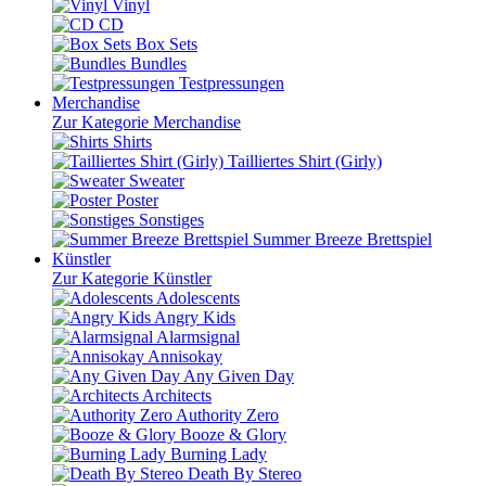
Vinyl
CD
Box Sets
Bundles
Testpressungen
Merchandise
Zur Kategorie Merchandise
Shirts
Tailliertes Shirt (Girly)
Sweater
Poster
Sonstiges
Summer Breeze Brettspiel
Künstler
Zur Kategorie Künstler
Adolescents
Angry Kids
Alarmsignal
Annisokay
Any Given Day
Architects
Authority Zero
Booze & Glory
Burning Lady
Death By Stereo