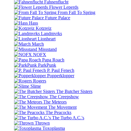
Fahnenflucht
Flower Leperds
From Fall To Spring
Future Palace
Hass
Kotzreiz
Landmvrks
Lionheart
March
Missstand
NOFX
Papa Roach
ParkPunk
P. Paul Fenech
Popperklopper
Rogers
Slime
The Butcher Sisters
The Creepshow
The Meteors
The Movement
The Peacocks
The Turbo A.C.'s
Thrown
Toxoplasma