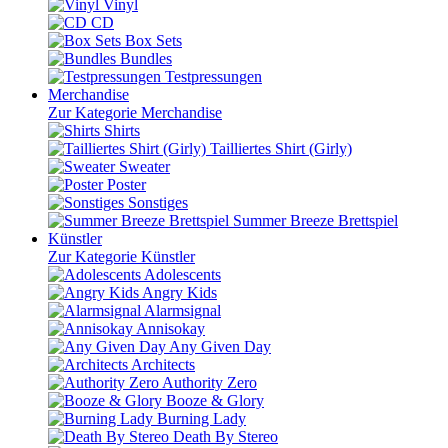
Vinyl
CD
Box Sets
Bundles
Testpressungen
Merchandise
Zur Kategorie Merchandise
Shirts
Tailliertes Shirt (Girly)
Sweater
Poster
Sonstiges
Summer Breeze Brettspiel
Künstler
Zur Kategorie Künstler
Adolescents
Angry Kids
Alarmsignal
Annisokay
Any Given Day
Architects
Authority Zero
Booze & Glory
Burning Lady
Death By Stereo