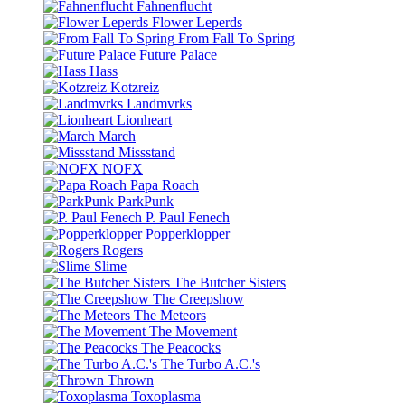
Fahnenflucht
Flower Leperds
From Fall To Spring
Future Palace
Hass
Kotzreiz
Landmvrks
Lionheart
March
Missstand
NOFX
Papa Roach
ParkPunk
P. Paul Fenech
Popperklopper
Rogers
Slime
The Butcher Sisters
The Creepshow
The Meteors
The Movement
The Peacocks
The Turbo A.C.'s
Thrown
Toxoplasma