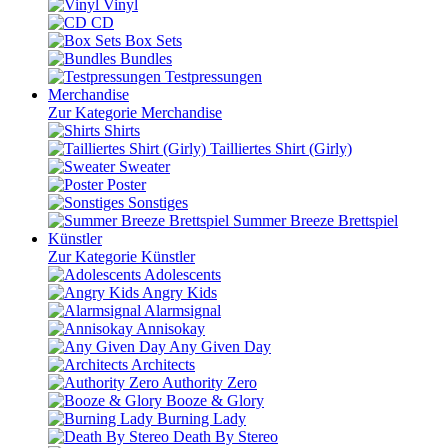
Vinyl
CD
Box Sets
Bundles
Testpressungen
Merchandise
Zur Kategorie Merchandise
Shirts
Tailliertes Shirt (Girly)
Sweater
Poster
Sonstiges
Summer Breeze Brettspiel
Künstler
Zur Kategorie Künstler
Adolescents
Angry Kids
Alarmsignal
Annisokay
Any Given Day
Architects
Authority Zero
Booze & Glory
Burning Lady
Death By Stereo