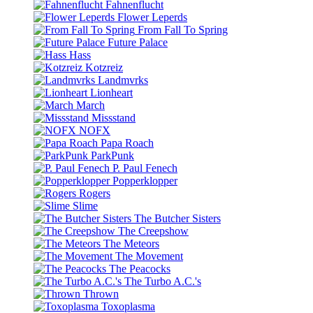
Fahnenflucht
Flower Leperds
From Fall To Spring
Future Palace
Hass
Kotzreiz
Landmvrks
Lionheart
March
Missstand
NOFX
Papa Roach
ParkPunk
P. Paul Fenech
Popperklopper
Rogers
Slime
The Butcher Sisters
The Creepshow
The Meteors
The Movement
The Peacocks
The Turbo A.C.'s
Thrown
Toxoplasma