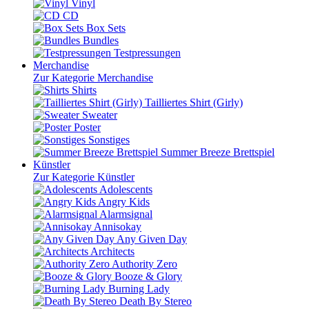
Vinyl
CD
Box Sets
Bundles
Testpressungen
Merchandise
Zur Kategorie Merchandise
Shirts
Tailliertes Shirt (Girly)
Sweater
Poster
Sonstiges
Summer Breeze Brettspiel
Künstler
Zur Kategorie Künstler
Adolescents
Angry Kids
Alarmsignal
Annisokay
Any Given Day
Architects
Authority Zero
Booze & Glory
Burning Lady
Death By Stereo