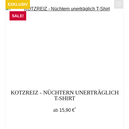
EXKLUSIV
SALE!
KOTZREIZ - NÜCHTERN UNERTRÄGLICH
T-SHIRT
*
Regulärer Preis:
ab
15,90 €