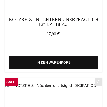
KOTZREIZ - NÜCHTERN UNERTRÄGLICH
12" LP - BLA...
*
Regulärer Preis:
17,90 €
IN DEN WARENKORB
SALE!