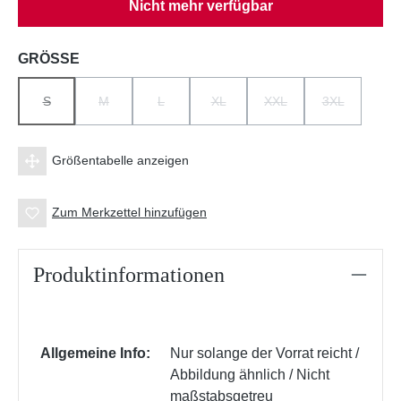
Nicht mehr verfügbar
auswählen
GRÖSSE
S
M
L
XL
XXL
3XL
(DIESE OPTION IST ZURZEIT NICHT VERFÜGBAR.)
(DIESE OPTION IST ZURZEIT NICHT VERFÜGBAR.)
(DIESE OPTION IST ZURZEIT NICHT VERFÜGBA
(DIESE OPTION IST ZURZEIT NICH
(DIESE OPTION IST ZUR
(DIESE OPTI
Größentabelle anzeigen
Zum Merkzettel hinzufügen
Produktinformationen
Allgemeine Info:
Nur solange der Vorrat reicht /
Abbildung ähnlich / Nicht
maßstabsgetreu