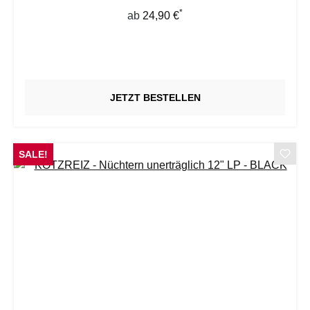
*
Regulärer Preis:
ab
24,90 €
JETZT BESTELLEN
SALE!