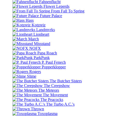
Fahnenflucht
Flower Leperds
From Fall To Spring
Future Palace
Hass
Kotzreiz
Landmvrks
Lionheart
March
Missstand
NOFX
Papa Roach
ParkPunk
P. Paul Fenech
Popperklopper
Rogers
Slime
The Butcher Sisters
The Creepshow
The Meteors
The Movement
The Peacocks
The Turbo A.C.'s
Thrown
Toxoplasma