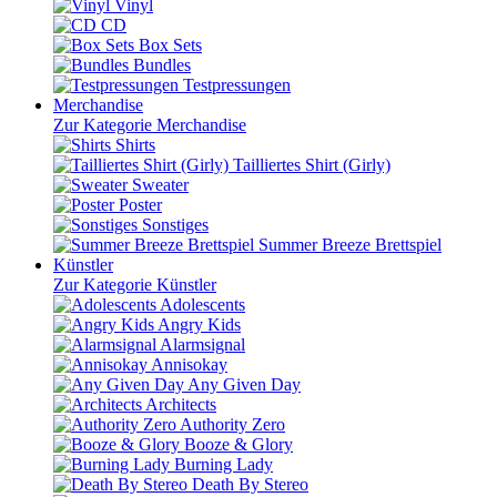
Vinyl
CD
Box Sets
Bundles
Testpressungen
Merchandise
Zur Kategorie Merchandise
Shirts
Tailliertes Shirt (Girly)
Sweater
Poster
Sonstiges
Summer Breeze Brettspiel
Künstler
Zur Kategorie Künstler
Adolescents
Angry Kids
Alarmsignal
Annisokay
Any Given Day
Architects
Authority Zero
Booze & Glory
Burning Lady
Death By Stereo