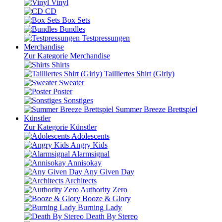
Vinyl
CD
Box Sets
Bundles
Testpressungen
Merchandise
Zur Kategorie Merchandise
Shirts
Tailliertes Shirt (Girly)
Sweater
Poster
Sonstiges
Summer Breeze Brettspiel
Künstler
Zur Kategorie Künstler
Adolescents
Angry Kids
Alarmsignal
Annisokay
Any Given Day
Architects
Authority Zero
Booze & Glory
Burning Lady
Death By Stereo