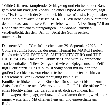
"Wilde Gitarren, stampfendes Schlagzeug und ein treibender Bass
gemischt mit kratzigen Vocals und einer Hype-Girl-Attitüde", sagt
sie. "Es ist wirklich der Soundtrack für unser nächstes Kapitel, aber
es ist und bleibt auch klassisch MARCH. Wir lieben das Album und
denken, dass auch unsere Fans es lieben werden". Der Song "All on
Red" wird mit einem einzigartigen One-Shot-Musikvideo
veröffentlicht, das den "All-in"-Spirit des Songs perfekt
unterstreicht.
Das neue Album "Get In" erscheint am 29. September 2023 auf
Concrete Jungle Records, der neuen Heimat für MARCH neben
Bands wie ADOLESCENTS, AUTHORITY ZERO und THE
CREEPSHOW. Das dritte Album der Band wird 12 brandneue
Tracks enthalten. "Diese Songs sind wie ein Spiegel unserer Zeit",
fügt Fleur hinzu. "Das Album ist vollgepackt mit kleinen und
großen Geschichten; von einem sterbenden Planeten bis hin zu
Herzschmerz, von Gleichberechtigung bis hin zu
Familienstreitigkeiten, vom Einstehen für sich selbst bis hin zum
Aufstehen für eine neue Weltrevolution. ‚Get In‘ ist die offene Tür
eines Fluchtwagens, der darauf wartet, dich abzuholen. Ein
Rennwagen, der gejagt, zerkratzt und verdammt dreckig wird, aber
immer weiterfährt. Mit offenen Fenstern und eingeschaltetem
Radio!"