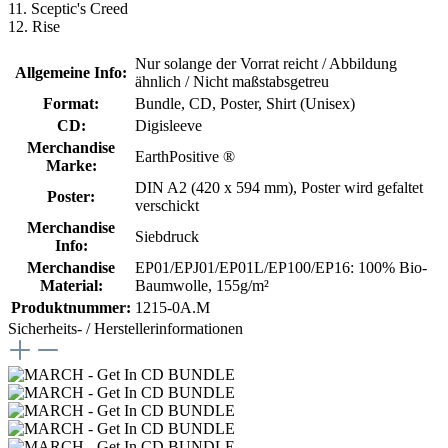
11. Sceptic's Creed
12. Rise
Nur solange der Vorrat reicht / Abbildung
Allgemeine Info:
ähnlich / Nicht maßstabsgetreu
Format:
Bundle
, CD
, Poster
, Shirt (Unisex)
CD:
Digisleeve
Merchandise
EarthPositive ®
Marke:
DIN A2 (420 x 594 mm)
, Poster wird gefaltet
Poster:
verschickt
Merchandise
Siebdruck
Info:
Merchandise
EP01/EPJ01/EP01L/EP100/EP16: 100% Bio-
Material:
Baumwolle, 155g/m²
Produktnummer:
1215-0A.M
Sicherheits- / Herstellerinformationen