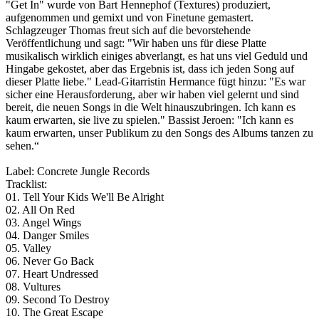
"Get In" wurde von Bart Hennephof (Textures) produziert,
aufgenommen und gemixt und von Finetune gemastert.
Schlagzeuger Thomas freut sich auf die bevorstehende
Veröffentlichung und sagt: "Wir haben uns für diese Platte
musikalisch wirklich einiges abverlangt, es hat uns viel Geduld und
Hingabe gekostet, aber das Ergebnis ist, dass ich jeden Song auf
dieser Platte liebe." Lead-Gitarristin Hermance fügt hinzu: "Es war
sicher eine Herausforderung, aber wir haben viel gelernt und sind
bereit, die neuen Songs in die Welt hinauszubringen. Ich kann es
kaum erwarten, sie live zu spielen." Bassist Jeroen: "Ich kann es
kaum erwarten, unser Publikum zu den Songs des Albums tanzen zu
sehen.“
Label: Concrete Jungle Records
Tracklist:
01. Tell Your Kids We'll Be Alright
02. All On Red
03. Angel Wings
04. Danger Smiles
05. Valley
06. Never Go Back
07. Heart Undressed
08. Vultures
09. Second To Destroy
10. The Great Escape