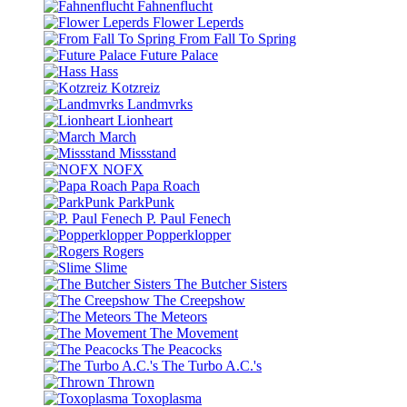
Fahnenflucht
Flower Leperds
From Fall To Spring
Future Palace
Hass
Kotzreiz
Landmvrks
Lionheart
March
Missstand
NOFX
Papa Roach
ParkPunk
P. Paul Fenech
Popperklopper
Rogers
Slime
The Butcher Sisters
The Creepshow
The Meteors
The Movement
The Peacocks
The Turbo A.C.'s
Thrown
Toxoplasma