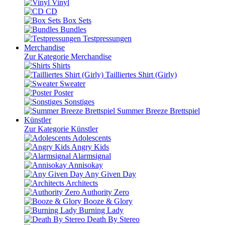
Vinyl
CD
Box Sets
Bundles
Testpressungen
Merchandise
Zur Kategorie Merchandise
Shirts
Tailliertes Shirt (Girly)
Sweater
Poster
Sonstiges
Summer Breeze Brettspiel
Künstler
Zur Kategorie Künstler
Adolescents
Angry Kids
Alarmsignal
Annisokay
Any Given Day
Architects
Authority Zero
Booze & Glory
Burning Lady
Death By Stereo