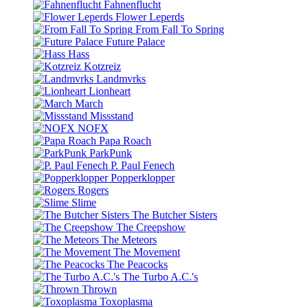
Fahnenflucht
Flower Leperds
From Fall To Spring
Future Palace
Hass
Kotzreiz
Landmvrks
Lionheart
March
Missstand
NOFX
Papa Roach
ParkPunk
P. Paul Fenech
Popperklopper
Rogers
Slime
The Butcher Sisters
The Creepshow
The Meteors
The Movement
The Peacocks
The Turbo A.C.'s
Thrown
Toxoplasma