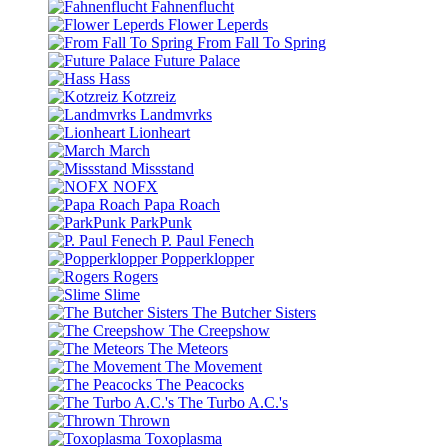
Fahnenflucht
Flower Leperds
From Fall To Spring
Future Palace
Hass
Kotzreiz
Landmvrks
Lionheart
March
Missstand
NOFX
Papa Roach
ParkPunk
P. Paul Fenech
Popperklopper
Rogers
Slime
The Butcher Sisters
The Creepshow
The Meteors
The Movement
The Peacocks
The Turbo A.C.'s
Thrown
Toxoplasma