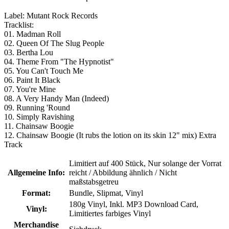
Label: Mutant Rock Records
Tracklist:
01. Madman Roll
02. Queen Of The Slug People
03. Bertha Lou
04. Theme From "The Hypnotist"
05. You Can't Touch Me
06. Paint It Black
07. You're Mine
08. A Very Handy Man (Indeed)
09. Running 'Round
10. Simply Ravishing
11. Chainsaw Boogie
12. Chainsaw Boogie (It rubs the lotion on its skin 12" mix) Extra
Track
Limitiert auf 400 Stück
, Nur solange der Vorrat
Allgemeine Info:
reicht / Abbildung ähnlich / Nicht
maßstabsgetreu
Format:
Bundle
, Slipmat
, Vinyl
180g Vinyl
, Inkl. MP3 Download Card
,
Vinyl:
Limitiertes farbiges Vinyl
Merchandise