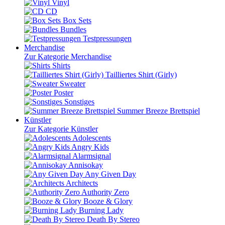
Vinyl
CD
Box Sets
Bundles
Testpressungen
Merchandise
Zur Kategorie Merchandise
Shirts
Tailliertes Shirt (Girly)
Sweater
Poster
Sonstiges
Summer Breeze Brettspiel
Künstler
Zur Kategorie Künstler
Adolescents
Angry Kids
Alarmsignal
Annisokay
Any Given Day
Architects
Authority Zero
Booze & Glory
Burning Lady
Death By Stereo