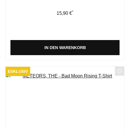
*
Regulärer Preis:
15,90 €
IN DEN WARENKORB
EXKLUSIV