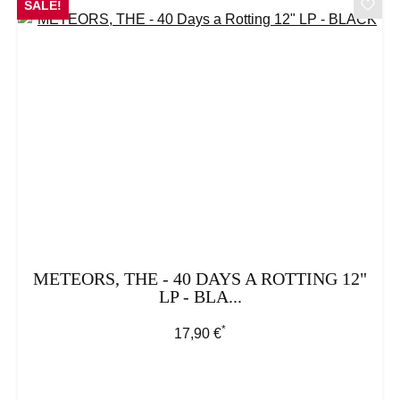
SALE!
METEORS, THE - 40 DAYS A ROTTING 12"
LP - BLA...
*
Regulärer Preis:
17,90 €