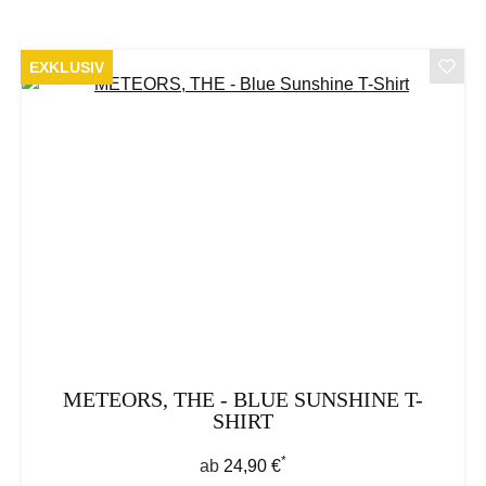
EXKLUSIV
METEORS, THE - BLUE SUNSHINE T-
SHIRT
*
Regulärer Preis:
ab
24,90 €