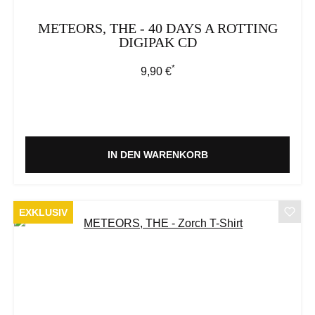
METEORS, THE - 40 DAYS A ROTTING
DIGIPAK CD
*
Regulärer Preis:
9,90 €
IN DEN WARENKORB
EXKLUSIV