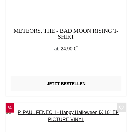
METEORS, THE - BAD MOON RISING T-
SHIRT
*
Regulärer Preis:
ab
24,90 €
JETZT BESTELLEN
RABATT
%