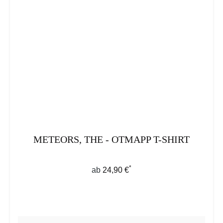
METEORS, THE - OTMAPP T-SHIRT
*
Regulärer Preis:
ab
24,90 €