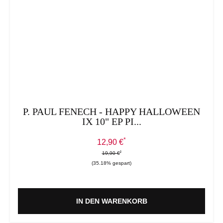
P. PAUL FENECH - HAPPY HALLOWEEN
IX 10" EP PI...
*
Verkaufspreis:
12,90 €
*
*
Regulärer Preis:
19,90 €
(35.18% gespart)
IN DEN WARENKORB