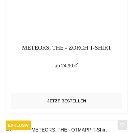
METEORS, THE - ZORCH T-SHIRT
*
Regulärer Preis:
ab
24,90 €
JETZT BESTELLEN
EXKLUSIV