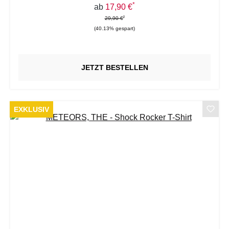
*
Verkaufspreis:
ab
17,90 €
*
*
Regulärer Preis:
29,90 €
(40.13% gespart)
JETZT BESTELLEN
EXKLUSIV