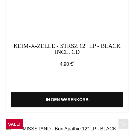
KEIM-X-ZELLE - STRSZ 12" LP - BLACK
INCL. CD
*
Regulärer Preis:
4,90 €
IN DEN WARENKORB
SALE!