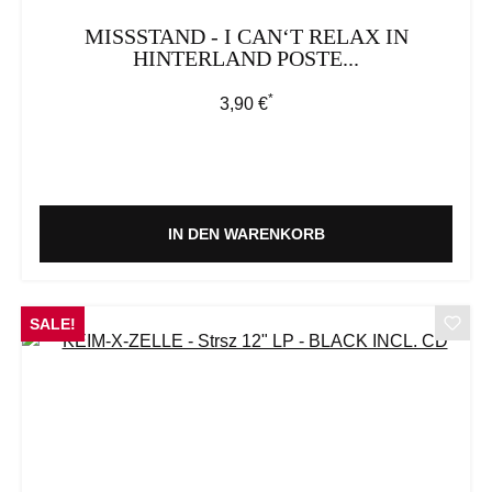
MISSSTAND - I CAN‘T RELAX IN
HINTERLAND POSTE...
*
Regulärer Preis:
3,90 €
IN DEN WARENKORB
SALE!