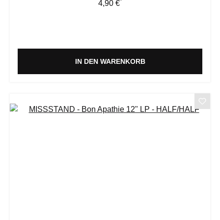
*
Regulärer Preis:
4,90 €
IN DEN WARENKORB