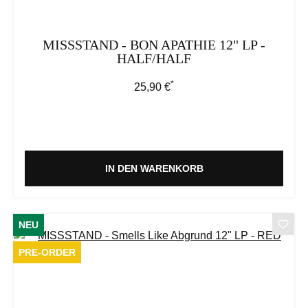
MISSSTAND - BON APATHIE 12" LP -
HALF/HALF
*
Regulärer Preis:
25,90 €
IN DEN WARENKORB
NEU
PRE-ORDER