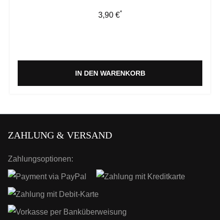
*
Regulärer Preis:
3,90 €
IN DEN WARENKORB
ZAHLUNG & VERSAND
Zahlungsoptionen: