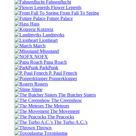
Fahnenflucht
Flower Leperds
From Fall To Spring
Future Palace
Hass
Kotzreiz
Landmvrks
Lionheart
March
Missstand
NOFX
Papa Roach
ParkPunk
P. Paul Fenech
Popperklopper
Rogers
Slime
The Butcher Sisters
The Creepshow
The Meteors
The Movement
The Peacocks
The Turbo A.C.'s
Thrown
Toxoplasma