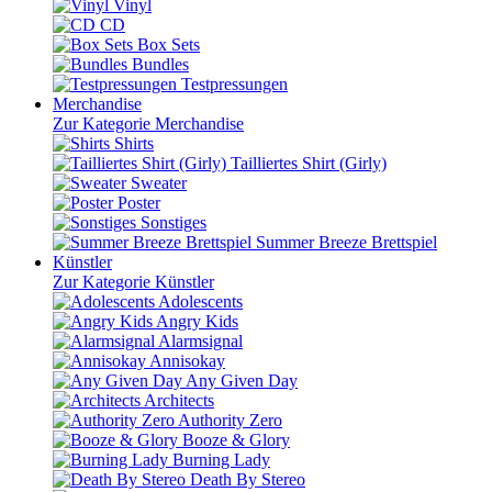
Vinyl
CD
Box Sets
Bundles
Testpressungen
Merchandise
Zur Kategorie Merchandise
Shirts
Tailliertes Shirt (Girly)
Sweater
Poster
Sonstiges
Summer Breeze Brettspiel
Künstler
Zur Kategorie Künstler
Adolescents
Angry Kids
Alarmsignal
Annisokay
Any Given Day
Architects
Authority Zero
Booze & Glory
Burning Lady
Death By Stereo