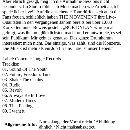
Aber ehrlich gesagt, mag ich die Aufnahme-Sessions nicht
besonders. Im Studio fühlt sich Musikmachen wie Arbeit an, ich
spiele lieber live!“ Auf die anstehende Tour dürfen sich auch die
Fans freuen, schließlich haben THE MOVEMENT ihre Live-
Qualitäten in den vergangenen Jahren bereits bei über 1.000
Konzerten unter Beweis gestellt. „BOB DYLAN wurde mal
gefragt, was ihn am glücklichsten macht und er antwortete, es sei
sein Publikum. Mir geht es genauso. Das ganze Drumherum
interessiert mich nicht. Das einzige, was zählt, sind die Konzerte.
Die Musik ist mehr als ein Job für uns – sie ist unser Leben.“
Label: Concrete Jungle Records
Tracklist:
01. Sound Of The Youth
02. Future, Freedom, Time
03. Shake The Chains
04. Rudie
05. Revolt
06. Always Be In Love
07. Modern Times
08. That Feeling
09. I want it
Nur solange der Vorrat reicht / Abbildung
Allgemeine Info:
ähnlich / Nicht maßstabsgetreu