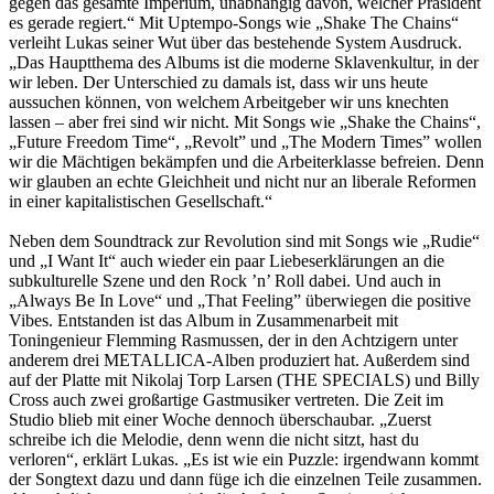
gegen das gesamte Imperium, unabhängig davon, welcher Präsident
es gerade regiert.“ Mit Uptempo-Songs wie „Shake The Chains“
verleiht Lukas seiner Wut über das bestehende System Ausdruck.
„Das Hauptthema des Albums ist die moderne Sklavenkultur, in der
wir leben. Der Unterschied zu damals ist, dass wir uns heute
aussuchen können, von welchem Arbeitgeber wir uns knechten
lassen – aber frei sind wir nicht. Mit Songs wie „Shake the Chains“,
„Future Freedom Time“, „Revolt” und „The Modern Times” wollen
wir die Mächtigen bekämpfen und die Arbeiterklasse befreien. Denn
wir glauben an echte Gleichheit und nicht nur an liberale Reformen
in einer kapitalistischen Gesellschaft.“
Neben dem Soundtrack zur Revolution sind mit Songs wie „Rudie“
und „I Want It“ auch wieder ein paar Liebeserklärungen an die
subkulturelle Szene und den Rock ’n’ Roll dabei. Und auch in
„Always Be In Love“ und „That Feeling” überwiegen die positive
Vibes. Entstanden ist das Album in Zusammenarbeit mit
Toningenieur Flemming Rasmussen, der in den Achtzigern unter
anderem drei METALLICA-Alben produziert hat. Außerdem sind
auf der Platte mit Nikolaj Torp Larsen (THE SPECIALS) und Billy
Cross auch zwei großartige Gastmusiker vertreten. Die Zeit im
Studio blieb mit einer Woche dennoch überschaubar. „Zuerst
schreibe ich die Melodie, denn wenn die nicht sitzt, hast du
verloren“, erklärt Lukas. „Es ist wie ein Puzzle: irgendwann kommt
der Songtext dazu und dann füge ich die einzelnen Teile zusammen.