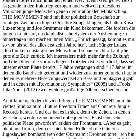
sondern treffen auch inhaltlich einen Nerv. Denn George W. Bush
ist gerade in den Irakkrieg gezogen und weltweit protestieren
Millionen junge Menschen gegen den irrationalen Militärschlag.
THE MOVEMENT sind mit ihrer politischen Botschaft zur
richtigen Zeit am richtigen Ort. Ihre Songs klingen, als hätten Rosa
Luxemburg und Joe Strummer ein Kind bekommen. Sie fordern die
jungen Leute auf, das kapitalistische System der Ausbeutung zu
hinterfragen und machen ihnen Mut. „Ehrlich gesagt, kommt es mir
so vor, als sei das alles erst zehn Jahre her“, lacht Sänger Lukas.
„Ich bin kein nostalgischer Mensch und schaue nicht oft auf ‚die
gute alte Zeit‘ zurück. Ich interessiere mich mehr für die Zukunft
und die Dinge, die vor uns liegen. Trotzdem ist es verrückt, dass seit
unserer ersten Platte bereits 17 Jahre vergangen sind.“ 17 Jahre, in
denen die Band sich getrennt und wieder zusammengefunden hat, in
denen es mehrere Besetzungswechsel an Bass und Schlagzeug gab
und in denen mit „Revolutionary Sympathies“ (2005) und „Fools
Like You“ (2012) zwei weitere großartige Alben erschienen sind.
Acht Jahre nach dem letzten bringen THE MOVEMENT nun ihr
viertes Studioalbum „Future Freedom Time“ auf Concrete Jungle
Records heraus. Und das hat es in sich, denn die Zeiten, in denen
wir leben, werden zunehmend unbequemer. „Es ist eine sehr
politische Platte geworden“, erklärt der Frontmann. „Aber es geht
nicht um Trump, denn es spielt keine Rolle, ob die Clintons
Jugoslawien bombardieren oder Obama mit Drohnen tötet – ich bin