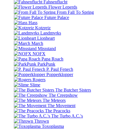
Fahnenflucht
Flower Leperds
From Fall To Spring
Future Palace
Hass
Kotzreiz
Landmvrks
Lionheart
March
Missstand
NOFX
Papa Roach
ParkPunk
P. Paul Fenech
Popperklopper
Rogers
Slime
The Butcher Sisters
The Creepshow
The Meteors
The Movement
The Peacocks
The Turbo A.C.'s
Thrown
Toxoplasma