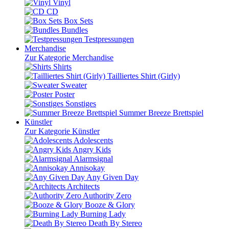
Vinyl
CD
Box Sets
Bundles
Testpressungen
Merchandise
Zur Kategorie Merchandise
Shirts
Tailliertes Shirt (Girly)
Sweater
Poster
Sonstiges
Summer Breeze Brettspiel
Künstler
Zur Kategorie Künstler
Adolescents
Angry Kids
Alarmsignal
Annisokay
Any Given Day
Architects
Authority Zero
Booze & Glory
Burning Lady
Death By Stereo