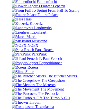
Fahnenflucht
Flower Leperds
From Fall To Spring
Future Palace
Hass
Kotzreiz
Landmvrks
Lionheart
March
Missstand
NOFX
Papa Roach
ParkPunk
P. Paul Fenech
Popperklopper
Rogers
Slime
The Butcher Sisters
The Creepshow
The Meteors
The Movement
The Peacocks
The Turbo A.C.'s
Thrown
Toxoplasma