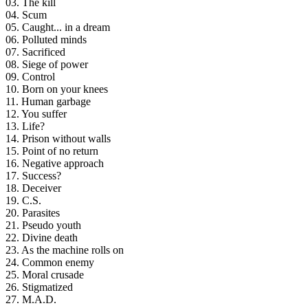
03. The kill
04. Scum
05. Caught... in a dream
06. Polluted minds
07. Sacrificed
08. Siege of power
09. Control
10. Born on your knees
11. Human garbage
12. You suffer
13. Life?
14. Prison without walls
15. Point of no return
16. Negative approach
17. Success?
18. Deceiver
19. C.S.
20. Parasites
21. Pseudo youth
22. Divine death
23. As the machine rolls on
24. Common enemy
25. Moral crusade
26. Stigmatized
27. M.A.D.