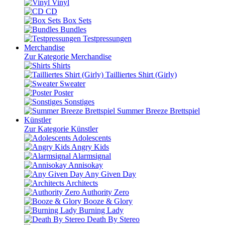
Vinyl
CD
Box Sets
Bundles
Testpressungen
Merchandise
Zur Kategorie Merchandise
Shirts
Tailliertes Shirt (Girly)
Sweater
Poster
Sonstiges
Summer Breeze Brettspiel
Künstler
Zur Kategorie Künstler
Adolescents
Angry Kids
Alarmsignal
Annisokay
Any Given Day
Architects
Authority Zero
Booze & Glory
Burning Lady
Death By Stereo