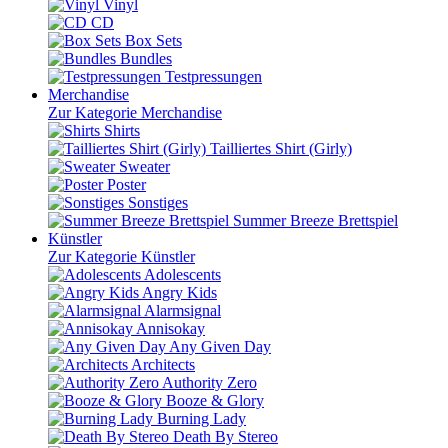
Vinyl
CD
Box Sets
Bundles
Testpressungen
Merchandise
Zur Kategorie Merchandise
Shirts
Tailliertes Shirt (Girly)
Sweater
Poster
Sonstiges
Summer Breeze Brettspiel
Künstler
Zur Kategorie Künstler
Adolescents
Angry Kids
Alarmsignal
Annisokay
Any Given Day
Architects
Authority Zero
Booze & Glory
Burning Lady
Death By Stereo