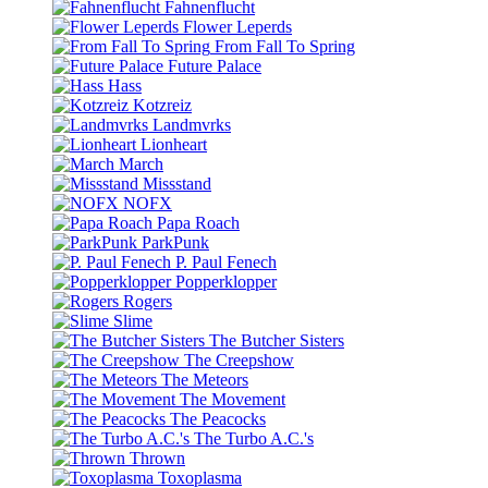
Fahnenflucht
Flower Leperds
From Fall To Spring
Future Palace
Hass
Kotzreiz
Landmvrks
Lionheart
March
Missstand
NOFX
Papa Roach
ParkPunk
P. Paul Fenech
Popperklopper
Rogers
Slime
The Butcher Sisters
The Creepshow
The Meteors
The Movement
The Peacocks
The Turbo A.C.'s
Thrown
Toxoplasma