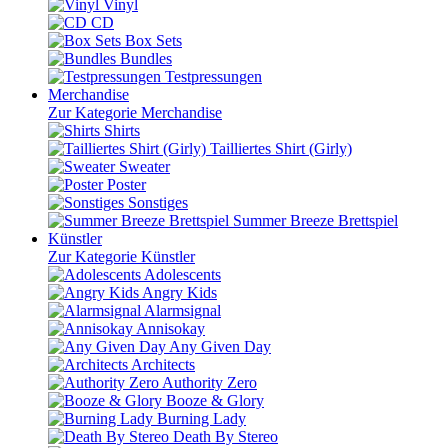
Vinyl
CD
Box Sets
Bundles
Testpressungen
Merchandise
Zur Kategorie Merchandise
Shirts
Tailliertes Shirt (Girly)
Sweater
Poster
Sonstiges
Summer Breeze Brettspiel
Künstler
Zur Kategorie Künstler
Adolescents
Angry Kids
Alarmsignal
Annisokay
Any Given Day
Architects
Authority Zero
Booze & Glory
Burning Lady
Death By Stereo