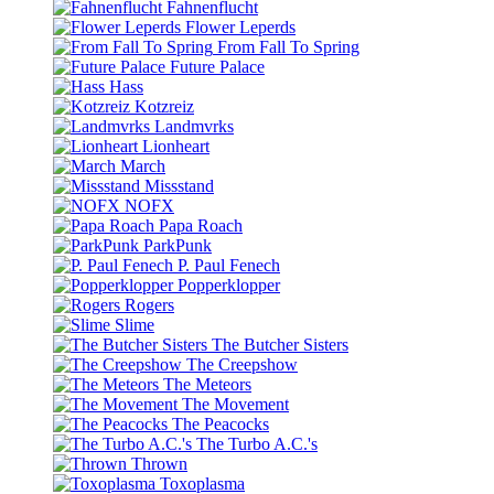
Fahnenflucht
Flower Leperds
From Fall To Spring
Future Palace
Hass
Kotzreiz
Landmvrks
Lionheart
March
Missstand
NOFX
Papa Roach
ParkPunk
P. Paul Fenech
Popperklopper
Rogers
Slime
The Butcher Sisters
The Creepshow
The Meteors
The Movement
The Peacocks
The Turbo A.C.'s
Thrown
Toxoplasma