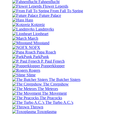
Fahnenflucht
Flower Leperds
From Fall To Spring
Future Palace
Hass
Kotzreiz
Landmvrks
Lionheart
March
Missstand
NOFX
Papa Roach
ParkPunk
P. Paul Fenech
Popperklopper
Rogers
Slime
The Butcher Sisters
The Creepshow
The Meteors
The Movement
The Peacocks
The Turbo A.C.'s
Thrown
Toxoplasma