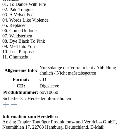
01. To Dance With Fire
02. Pale Tongue
03. A Velvet Feel
04. Words Like Violence
05. Replaced
06. Come Undone
07. Waldsterben
08. Dye Black To Pink
09. Melt Into You
10. Lost Purpose
11. Ohnmacht
Nur solange der Vorrat reicht / Abbildung
Allgemeine Info:
ähnlich / Nicht maßstabsgetreu
Format:
CD
CD:
Digisleeve
Produktnummer:
oov10650
Sicherheits- / Herstellerinformationen
Information zum Hersteller:
Arising Empire Tonträger Produktions- und Vertriebs- GmbH,
Neumühlen 17, 22763 Hamburg, Deutschland, E-Mail: