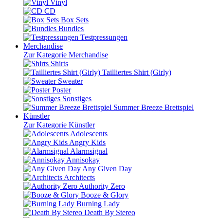
Vinyl
CD
Box Sets
Bundles
Testpressungen
Merchandise
Zur Kategorie Merchandise
Shirts
Tailliertes Shirt (Girly)
Sweater
Poster
Sonstiges
Summer Breeze Brettspiel
Künstler
Zur Kategorie Künstler
Adolescents
Angry Kids
Alarmsignal
Annisokay
Any Given Day
Architects
Authority Zero
Booze & Glory
Burning Lady
Death By Stereo