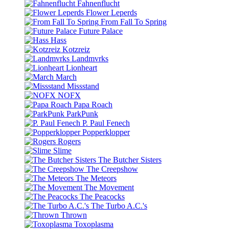
Fahnenflucht
Flower Leperds
From Fall To Spring
Future Palace
Hass
Kotzreiz
Landmvrks
Lionheart
March
Missstand
NOFX
Papa Roach
ParkPunk
P. Paul Fenech
Popperklopper
Rogers
Slime
The Butcher Sisters
The Creepshow
The Meteors
The Movement
The Peacocks
The Turbo A.C.'s
Thrown
Toxoplasma