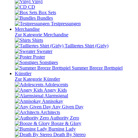
Vinyl
CD
Box Sets
Bundles
Testpressungen
Merchandise
Zur Kategorie Merchandise
Shirts
Tailliertes Shirt (Girly)
Sweater
Poster
Sonstiges
Summer Breeze Brettspiel
Künstler
Zur Kategorie Künstler
Adolescents
Angry Kids
Alarmsignal
Annisokay
Any Given Day
Architects
Authority Zero
Booze & Glory
Burning Lady
Death By Stereo