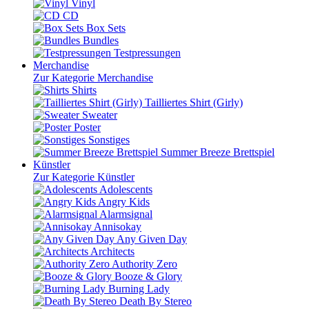
Vinyl
CD
Box Sets
Bundles
Testpressungen
Merchandise
Zur Kategorie Merchandise
Shirts
Tailliertes Shirt (Girly)
Sweater
Poster
Sonstiges
Summer Breeze Brettspiel
Künstler
Zur Kategorie Künstler
Adolescents
Angry Kids
Alarmsignal
Annisokay
Any Given Day
Architects
Authority Zero
Booze & Glory
Burning Lady
Death By Stereo