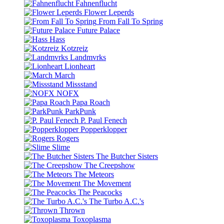
Fahnenflucht
Flower Leperds
From Fall To Spring
Future Palace
Hass
Kotzreiz
Landmvrks
Lionheart
March
Missstand
NOFX
Papa Roach
ParkPunk
P. Paul Fenech
Popperklopper
Rogers
Slime
The Butcher Sisters
The Creepshow
The Meteors
The Movement
The Peacocks
The Turbo A.C.'s
Thrown
Toxoplasma