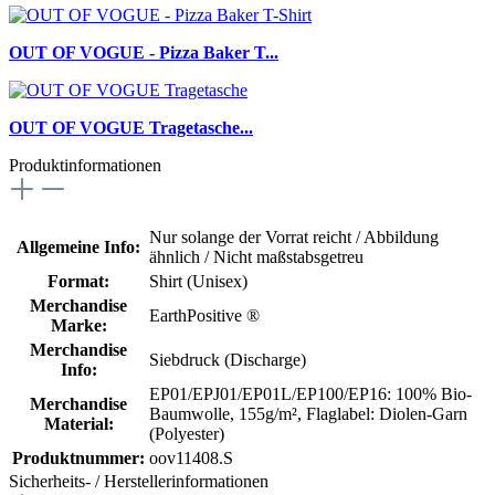
OUT OF VOGUE - Pizza Baker T...
OUT OF VOGUE Tragetasche...
Produktinformationen
Nur solange der Vorrat reicht / Abbildung
Allgemeine Info:
ähnlich / Nicht maßstabsgetreu
Format:
Shirt (Unisex)
Merchandise
EarthPositive ®
Marke:
Merchandise
Siebdruck (Discharge)
Info:
EP01/EPJ01/EP01L/EP100/EP16: 100% Bio-
Merchandise
Baumwolle, 155g/m²
, Flaglabel: Diolen-Garn
Material:
(Polyester)
Produktnummer:
oov11408.S
Sicherheits- / Herstellerinformationen