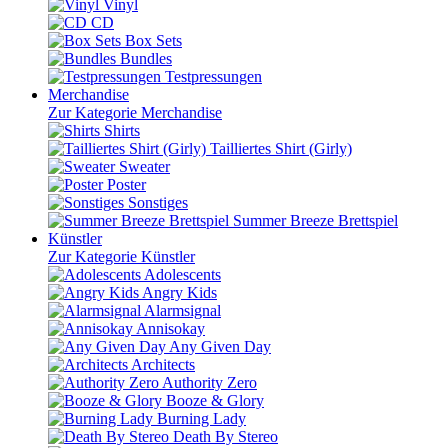
Vinyl
CD
Box Sets
Bundles
Testpressungen
Merchandise
Zur Kategorie Merchandise
Shirts
Tailliertes Shirt (Girly)
Sweater
Poster
Sonstiges
Summer Breeze Brettspiel
Künstler
Zur Kategorie Künstler
Adolescents
Angry Kids
Alarmsignal
Annisokay
Any Given Day
Architects
Authority Zero
Booze & Glory
Burning Lady
Death By Stereo