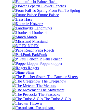
Fahnenflucht
Flower Leperds
From Fall To Spring
Future Palace
Hass
Kotzreiz
Landmvrks
Lionheart
March
Missstand
NOFX
Papa Roach
ParkPunk
P. Paul Fenech
Popperklopper
Rogers
Slime
The Butcher Sisters
The Creepshow
The Meteors
The Movement
The Peacocks
The Turbo A.C.'s
Thrown
Toxoplasma