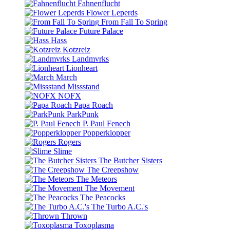
Fahnenflucht
Flower Leperds
From Fall To Spring
Future Palace
Hass
Kotzreiz
Landmvrks
Lionheart
March
Missstand
NOFX
Papa Roach
ParkPunk
P. Paul Fenech
Popperklopper
Rogers
Slime
The Butcher Sisters
The Creepshow
The Meteors
The Movement
The Peacocks
The Turbo A.C.'s
Thrown
Toxoplasma