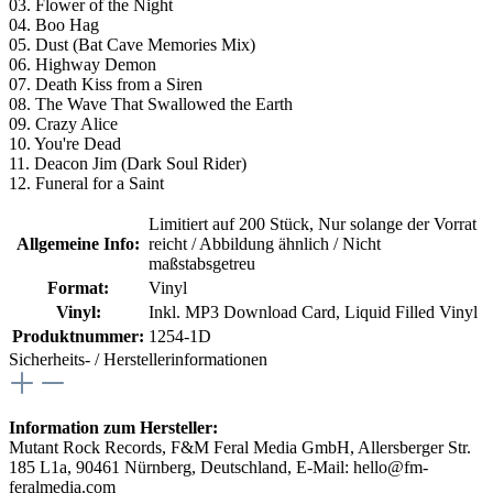
03. Flower of the Night
04. Boo Hag
05. Dust (Bat Cave Memories Mix)
06. Highway Demon
07. Death Kiss from a Siren
08. The Wave That Swallowed the Earth
09. Crazy Alice
10. You're Dead
11. Deacon Jim (Dark Soul Rider)
12. Funeral for a Saint
Limitiert auf 200 Stück
, Nur solange der Vorrat
Allgemeine Info:
reicht / Abbildung ähnlich / Nicht
maßstabsgetreu
Format:
Vinyl
Vinyl:
Inkl. MP3 Download Card
, Liquid Filled Vinyl
Produktnummer:
1254-1D
Sicherheits- / Herstellerinformationen
Information zum Hersteller:
Mutant Rock Records, F&M Feral Media GmbH, Allersberger Str.
185 L1a, 90461 Nürnberg, Deutschland, E-Mail: hello@fm-
feralmedia.com