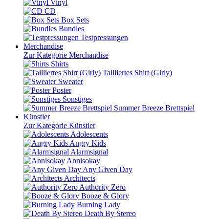
Vinyl
CD
Box Sets
Bundles
Testpressungen
Merchandise
Zur Kategorie Merchandise
Shirts
Tailliertes Shirt (Girly)
Sweater
Poster
Sonstiges
Summer Breeze Brettspiel
Künstler
Zur Kategorie Künstler
Adolescents
Angry Kids
Alarmsignal
Annisokay
Any Given Day
Architects
Authority Zero
Booze & Glory
Burning Lady
Death By Stereo