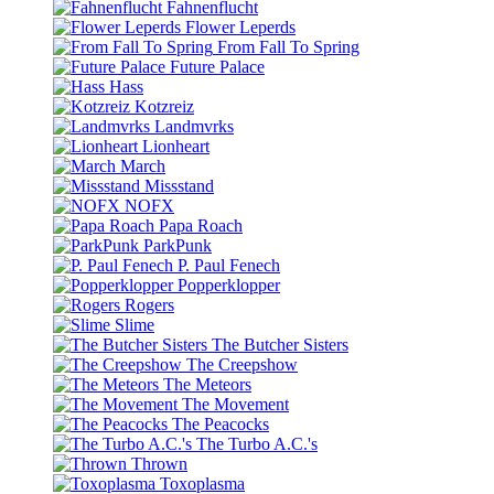
Fahnenflucht
Flower Leperds
From Fall To Spring
Future Palace
Hass
Kotzreiz
Landmvrks
Lionheart
March
Missstand
NOFX
Papa Roach
ParkPunk
P. Paul Fenech
Popperklopper
Rogers
Slime
The Butcher Sisters
The Creepshow
The Meteors
The Movement
The Peacocks
The Turbo A.C.'s
Thrown
Toxoplasma