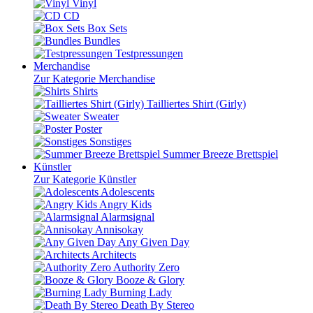
Vinyl
CD
Box Sets
Bundles
Testpressungen
Merchandise
Zur Kategorie Merchandise
Shirts
Tailliertes Shirt (Girly)
Sweater
Poster
Sonstiges
Summer Breeze Brettspiel
Künstler
Zur Kategorie Künstler
Adolescents
Angry Kids
Alarmsignal
Annisokay
Any Given Day
Architects
Authority Zero
Booze & Glory
Burning Lady
Death By Stereo