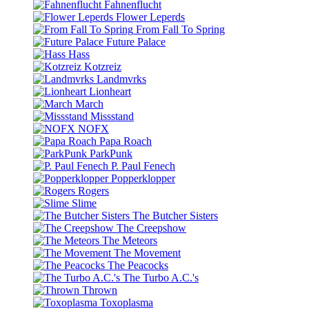
Fahnenflucht
Flower Leperds
From Fall To Spring
Future Palace
Hass
Kotzreiz
Landmvrks
Lionheart
March
Missstand
NOFX
Papa Roach
ParkPunk
P. Paul Fenech
Popperklopper
Rogers
Slime
The Butcher Sisters
The Creepshow
The Meteors
The Movement
The Peacocks
The Turbo A.C.'s
Thrown
Toxoplasma