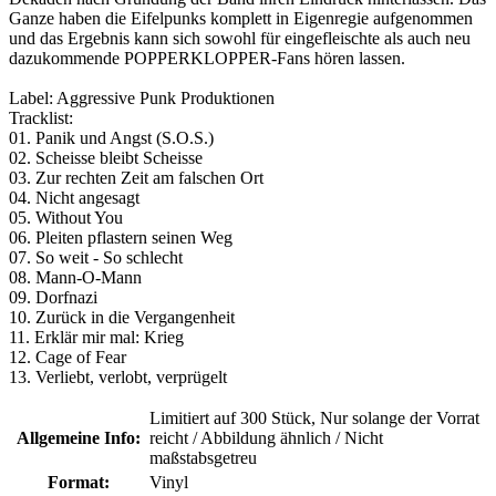
Ganze haben die Eifelpunks komplett in Eigenregie aufgenommen
und das Ergebnis kann sich sowohl für eingefleischte als auch neu
dazukommende POPPERKLOPPER-Fans hören lassen.
Label: Aggressive Punk Produktionen
Tracklist:
01. Panik und Angst (S.O.S.)
02. Scheisse bleibt Scheisse
03. Zur rechten Zeit am falschen Ort
04. Nicht angesagt
05. Without You
06. Pleiten pflastern seinen Weg
07. So weit - So schlecht
08. Mann-O-Mann
09. Dorfnazi
10. Zurück in die Vergangenheit
11. Erklär mir mal: Krieg
12. Cage of Fear
13. Verliebt, verlobt, verprügelt
Limitiert auf 300 Stück
, Nur solange der Vorrat
Allgemeine Info:
reicht / Abbildung ähnlich / Nicht
maßstabsgetreu
Format:
Vinyl