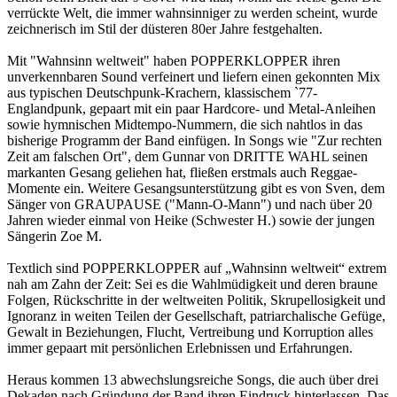
verrückte Welt, die immer wahnsinniger zu werden scheint, wurde
zeichnerisch im Stil der düsteren 80er Jahre festgehalten.
Mit "Wahnsinn weltweit" haben POPPERKLOPPER ihren
unverkennbaren Sound verfeinert und liefern einen gekonnten Mix
aus typischen Deutschpunk-Krachern, klassischem `77-
Englandpunk, gepaart mit ein paar Hardcore- und Metal-Anleihen
sowie hymnischen Midtempo-Nummern, die sich nahtlos in das
bisherige Programm der Band einfügen. In Songs wie "Zur rechten
Zeit am falschen Ort", dem Gunnar von DRITTE WAHL seinen
markanten Gesang geliehen hat, fließen erstmals auch Reggae-
Momente ein. Weitere Gesangsunterstützung gibt es von Sven, dem
Sänger von GRAUPAUSE ("Mann-O-Mann") und nach über 20
Jahren wieder einmal von Heike (Schwester H.) sowie der jungen
Sängerin Zoe M.
Textlich sind POPPERKLOPPER auf „Wahnsinn weltweit“ extrem
nah am Zahn der Zeit: Sei es die Wahlmüdigkeit und deren braune
Folgen, Rückschritte in der weltweiten Politik, Skrupellosigkeit und
Ignoranz in weiten Teilen der Gesellschaft, patriarchalische Gefüge,
Gewalt in Beziehungen, Flucht, Vertreibung und Korruption alles
immer gepaart mit persönlichen Erlebnissen und Erfahrungen.
Heraus kommen 13 abwechslungsreiche Songs, die auch über drei
Dekaden nach Gründung der Band ihren Eindruck hinterlassen. Das