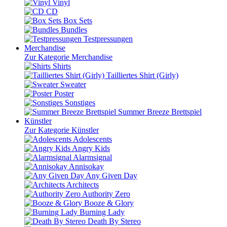
Vinyl
CD
Box Sets
Bundles
Testpressungen
Merchandise
Zur Kategorie Merchandise
Shirts
Tailliertes Shirt (Girly)
Sweater
Poster
Sonstiges
Summer Breeze Brettspiel
Künstler
Zur Kategorie Künstler
Adolescents
Angry Kids
Alarmsignal
Annisokay
Any Given Day
Architects
Authority Zero
Booze & Glory
Burning Lady
Death By Stereo