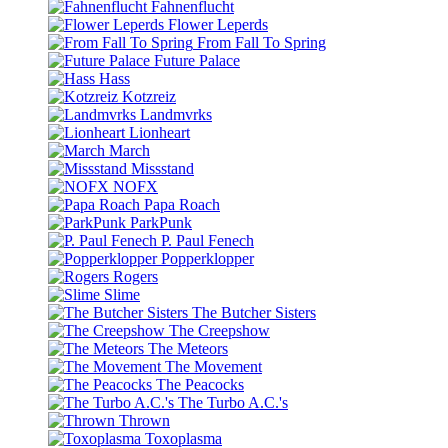
Fahnenflucht
Flower Leperds
From Fall To Spring
Future Palace
Hass
Kotzreiz
Landmvrks
Lionheart
March
Missstand
NOFX
Papa Roach
ParkPunk
P. Paul Fenech
Popperklopper
Rogers
Slime
The Butcher Sisters
The Creepshow
The Meteors
The Movement
The Peacocks
The Turbo A.C.'s
Thrown
Toxoplasma