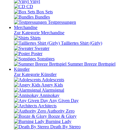
Vinyl
CD
Box Sets
Bundles
Testpressungen
Merchandise
Zur Kategorie Merchandise
Shirts
Tailliertes Shirt (Girly)
Sweater
Poster
Sonstiges
Summer Breeze Brettspiel
Künstler
Zur Kategorie Künstler
Adolescents
Angry Kids
Alarmsignal
Annisokay
Any Given Day
Architects
Authority Zero
Booze & Glory
Burning Lady
Death By Stereo