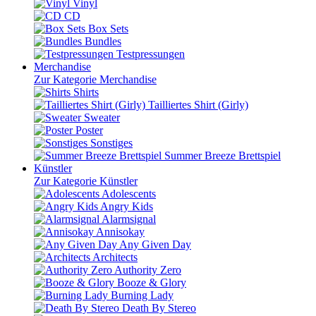
Vinyl
CD
Box Sets
Bundles
Testpressungen
Merchandise
Zur Kategorie Merchandise
Shirts
Tailliertes Shirt (Girly)
Sweater
Poster
Sonstiges
Summer Breeze Brettspiel
Künstler
Zur Kategorie Künstler
Adolescents
Angry Kids
Alarmsignal
Annisokay
Any Given Day
Architects
Authority Zero
Booze & Glory
Burning Lady
Death By Stereo