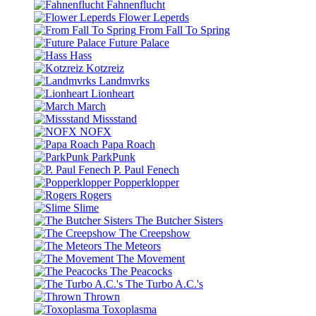
Fahnenflucht
Flower Leperds
From Fall To Spring
Future Palace
Hass
Kotzreiz
Landmvrks
Lionheart
March
Missstand
NOFX
Papa Roach
ParkPunk
P. Paul Fenech
Popperklopper
Rogers
Slime
The Butcher Sisters
The Creepshow
The Meteors
The Movement
The Peacocks
The Turbo A.C.'s
Thrown
Toxoplasma